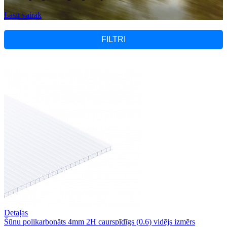
Lasīt vairāk
FILTRI
Detaļas
Šūnu polikarbonāts 4mm 2H caurspīdīgs (0.6) vidējs izmērs