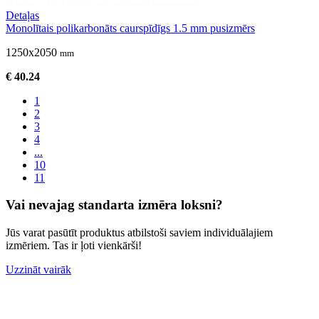
Detaļas
Monolītais polikarbonāts caurspīdīgs 1.5 mm pusizmērs
1250x2050
mm
€ 40.24
1
2
3
4
...
10
11
Vai nevajag standarta izmēra loksni?
Jūs varat pasūtīt produktus atbilstoši saviem individuālajiem
izmēriem. Tas ir ļoti vienkārši!
Uzzināt vairāk