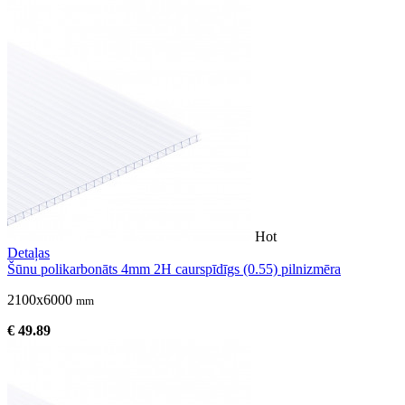
Hot
Detaļas
Šūnu polikarbonāts 4mm 2H caurspīdīgs (0.55) pilnizmēra
2100x6000
mm
€ 49.89