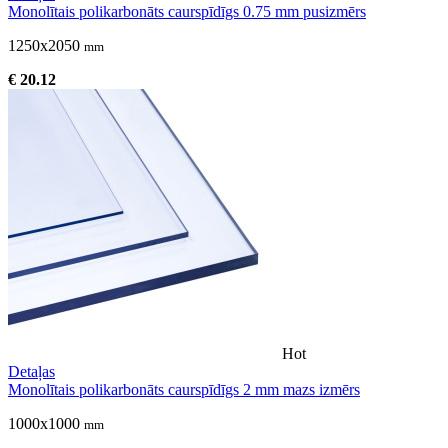
Monolītais polikarbonāts caurspīdīgs 0.75 mm pusizmērs
1250x2050
mm
€ 20.12
Hot
Detaļas
Monolītais polikarbonāts caurspīdīgs 2 mm mazs izmērs
1000x1000
mm