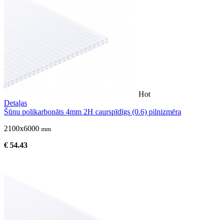
Hot
Detaļas
Šūnu polikarbonāts 4mm 2H caurspīdīgs (0.6) pilnizmēra
2100x6000
mm
€ 54.43