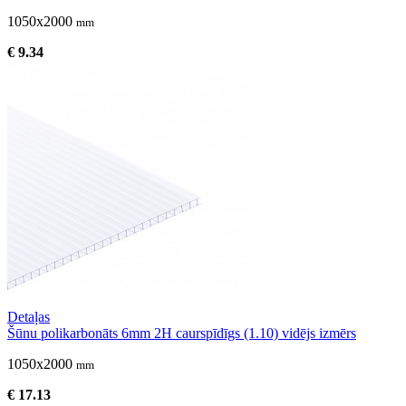
1050x2000
mm
€ 9.34
Detaļas
Šūnu polikarbonāts 6mm 2H caurspīdīgs (1.10) vidējs izmērs
1050x2000
mm
€ 17.13