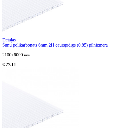
Detaļas
Šūnu polikarbonāts 6mm 2H caurspīdīgs (0.85) pilnizmēra
2100x6000
mm
€ 77.11