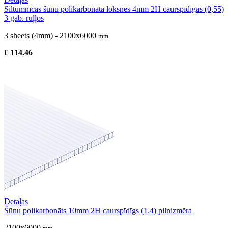
Siltumnīcas šūnu polikarbonāta loksnes 4mm 2H caurspīdīgas (0,55)
3 gab. ruļļos
3 sheets (4mm) - 2100x6000
mm
€ 114.46
Detaļas
Šūnu polikarbonāts 10mm 2H caurspīdīgs (1.4) pilnizmēra
2100x6000