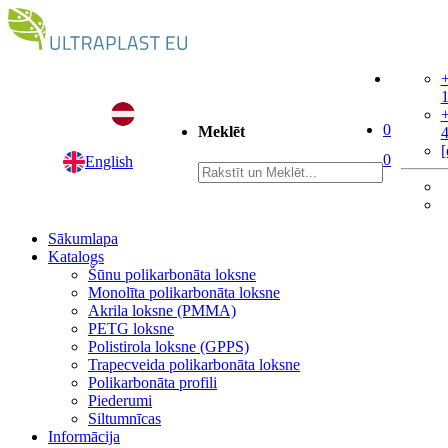
+
+
0
Meklēt
[
0
English
Sākumlapa
Katalogs
Šūnu polikarbonāta loksne
Monolīta polikarbonāta loksne
Akrila loksne (PMMA)
PETG loksne
Polistirola loksne (GPPS)
Trapecveida polikarbonāta loksne
Polikarbonāta profili
Piederumi
Siltumnīcas
Informācija