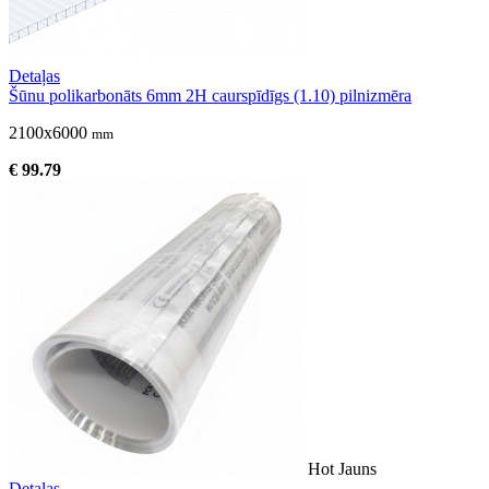
Detaļas
Šūnu polikarbonāts 6mm 2H caurspīdīgs (1.10) pilnizmēra
2100x6000
mm
€ 99.79
Hot
Jauns
Detaļas