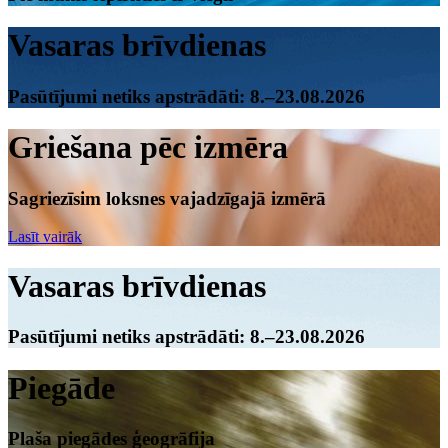
Vasaras brīvdienas
Pasūtījumi netiks apstrādāti: 8.–23.08.2026
Griešana pēc izmēra
Sagriezīsim loksnes vajadzīgajā izmērā
Lasīt vairāk
Vasaras brīvdienas
Pasūtījumi netiks apstrādāti: 8.–23.08.2026
Piegāde
Plaša piegādes ģeogrāfija