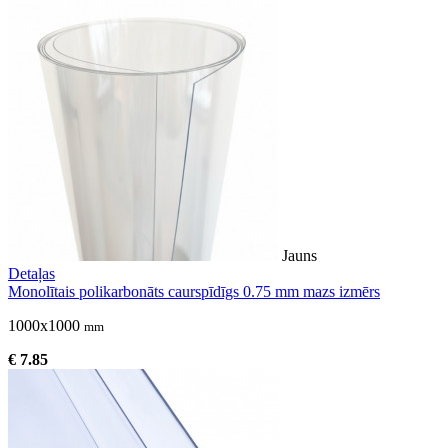
Jauns
Detaļas
Monolītais polikarbonāts caurspīdīgs 0.75 mm mazs izmērs
1000x1000
mm
€ 7.85