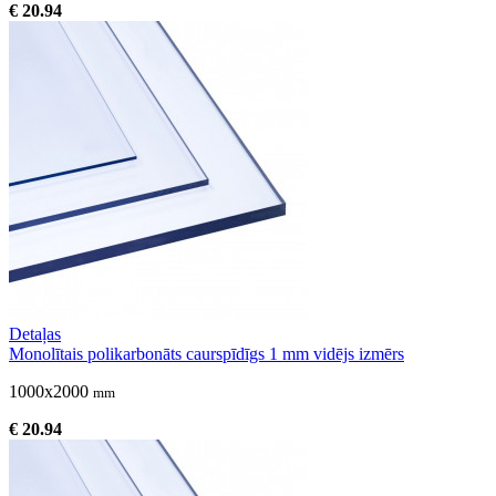
€ 20.94
Detaļas
Monolītais polikarbonāts caurspīdīgs 1 mm vidējs izmērs
1000x2000
mm
€ 20.94