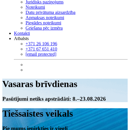
Juridisks paziņojums
Noteikumi
Datu privātuma aizsardzība
Apmaksas noteikumi
Piegādes noteikumi
Griešana pēc izmēra
Kontakti
Atbalsts
+371 26 106 196
+371 67 651 410
[email protected]
Vasaras brīvdienas
Pasūtījumi netiks apstrādāti: 8.–23.08.2026
Tiešsaistes veikals
Pie mums iepirkties ir viegli