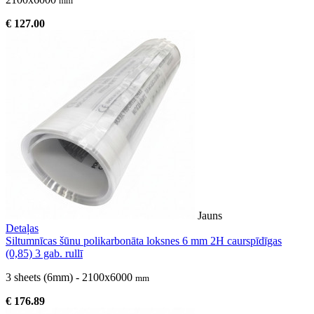
mm
€ 127.00
Jauns
Detaļas
Siltumnīcas šūnu polikarbonāta loksnes 6 mm 2H caurspīdīgas
(0,85) 3 gab. rullī
3 sheets (6mm) - 2100x6000
mm
€ 176.89