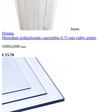
Jauns
Detaļas
Monolītais polikarbonāts caurspīdīgs 0.75 mm vidējs izmērs
1000x2000
mm
€ 15.70