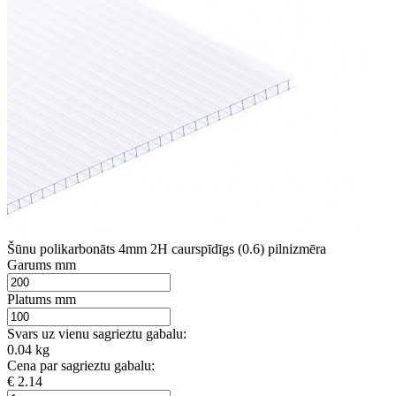
Šūnu polikarbonāts 4mm 2H caurspīdīgs (0.6) pilnizmēra
Garums mm
Platums mm
Svars uz vienu sagrieztu gabalu:
0.04 kg
Cena par sagrieztu gabalu:
€ 2.14