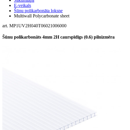
Sākumlapa
E-veikals
Šūnu polikarbonāta loksne
Multiwall Polycarbonate sheet
art. MP1UV2H040T06021006000
Šūnu polikarbonāts 4mm 2H caurspīdīgs (0.6) pilnizmēra