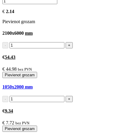
€
2.14
Pievienot grozam
2100x6000
mm
€
54.43
€
44.98
bez PVN
Pievienot grozam
1050x2000
mm
€
9.34
€
7.72
bez PVN
Pievienot grozam