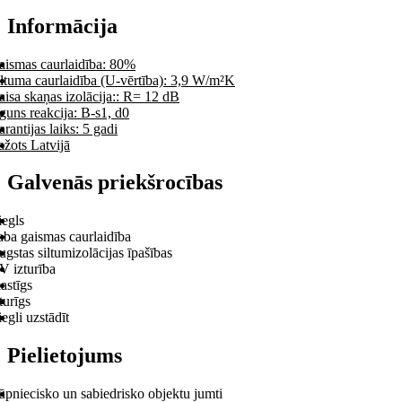
Informācija
aismas caurlaidība: 80%
iltuma caurlaidība (U-vērtība): 3,9 W/m²K
isa skaņas izolācija:: R= 12 dB
guns reakcija: B-s1, d0
rantijas laiks: 5 gadi
žots Latvijā
Galvenās priekšrocības
iegls
aba gaismas caurlaidība
gstas siltumizolācijas īpašības
V izturība
astīgs
turīgs
egli uzstādīt
Pielietojums
ūpniecisko un sabiedrisko objektu jumti