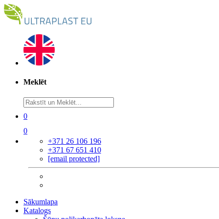
Meklēt
0
0
+371 26 106 196
+371 67 651 410
[email protected]
Sākumlapa
Katalogs