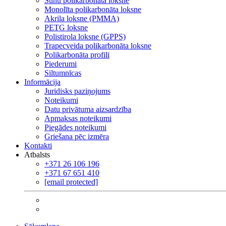
Šūnu polikarbonāta loksne
Monolīta polikarbonāta loksne
Akrila loksne (PMMA)
PETG loksne
Polistirola loksne (GPPS)
Trapecveida polikarbonāta loksne
Polikarbonāta profili
Piederumi
Siltumnīcas
Informācija
Juridisks paziņojums
Noteikumi
Datu privātuma aizsardzība
Apmaksas noteikumi
Piegādes noteikumi
Griešana pēc izmēra
Kontakti
Atbalsts
+371 26 106 196
+371 67 651 410
[email protected]