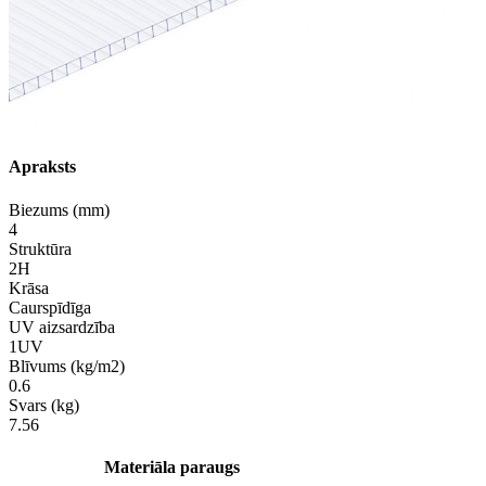
Apraksts
Biezums (mm)
4
Struktūra
2H
Krāsa
Caurspīdīga
UV aizsardzība
1UV
Blīvums (kg/m2)
0.6
Svars (kg)
7.56
Materiāla paraugs