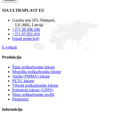
SIA ULTRAPLAST EU
Ganibu iela 103, Ventspils,
LV-3601, Latvija
+371 26 106 196
+371 67 651 410
[email protected]
E-veikals
Produkcija
Šūnu polikarbonāta loksne
Monolīta polikarbonāta loksne
Akrila (PMMA) loksne
PETG loksne
Viļņotā polikarbonāta loksne
Polistirola loksne (GPPS)
Šūnu polikarbonāta profili
Piederumi
Informācija