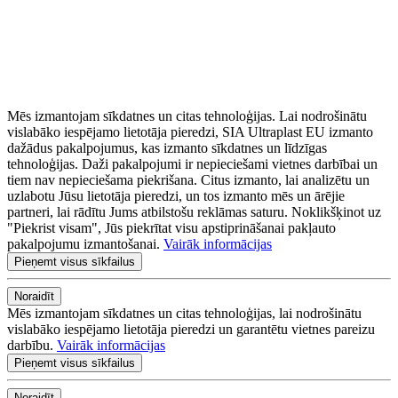
Mēs izmantojam sīkdatnes un citas tehnoloģijas. Lai nodrošinātu
vislabāko iespējamo lietotāja pieredzi, SIA Ultraplast EU izmanto
dažādus pakalpojumus, kas izmanto sīkdatnes un līdzīgas
tehnoloģijas. Daži pakalpojumi ir nepieciešami vietnes darbībai un
tiem nav nepieciešama piekrišana. Citus izmanto, lai analizētu un
uzlabotu Jūsu lietotāja pieredzi, un tos izmanto mēs un ārējie
partneri, lai rādītu Jums atbilstošu reklāmas saturu. Noklikšķinot uz
"Piekrist visam", Jūs piekrītat visu apstiprināšanai pakļauto
pakalpojumu izmantošanai.
Vairāk informācijas
Pieņemt visus sīkfailus
Noraidīt
Mēs izmantojam sīkdatnes un citas tehnoloģijas, lai nodrošinātu
vislabāko iespējamo lietotāja pieredzi un garantētu vietnes pareizu
darbību.
Vairāk informācijas
Pieņemt visus sīkfailus
Noraidīt