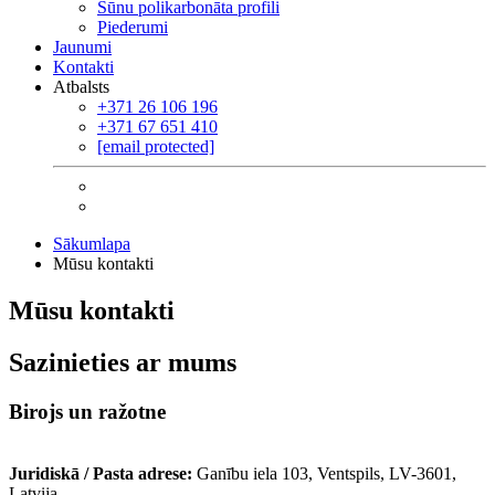
Šūnu polikarbonāta profili
Piederumi
Jaunumi
Kontakti
Atbalsts
+371 26 106 196
+371 67 651 410
[email protected]
Sākumlapa
Mūsu kontakti
Mūsu kontakti
Sazinieties ar mums
Birojs un ražotne
Juridiskā / Pasta adrese:
Ganību iela 103, Ventspils, LV-3601,
Latvija