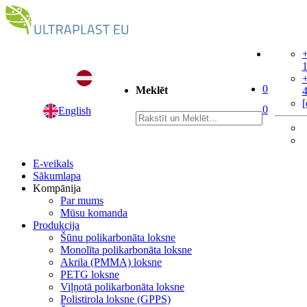
+
+
0
Meklēt
[
0
English
E-veikals
Sākumlapa
Kompānija
Par mums
Mūsu komanda
Produkcija
Šūnu polikarbonāta loksne
Monolīta polikarbonāta loksne
Akrila (PMMA) loksne
PETG loksne
Viļņotā polikarbonāta loksne
Polistirola loksne (GPPS)