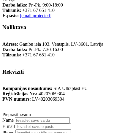
Darba laiks:
Pr.-Pk. 9:00-18:00
Tālrunis:
+371 67 651 410
E-pasts:
[email protected]
Noliktava
Adrese:
Ganību iela 103, Ventspils, LV-3601, Latvija
Darba laiks:
Pr.-Pk. 7:30-16:00
Tālrunis:
+371 67 651 410
Rekvizīti
Kompānijas nosaukums:
SIA Ultraplast EU
Reģistrācijas Nr.:
40203069304
PVN numurs:
LV40203069304
Pieprasīt zvanu
Name
E-mail
Phone