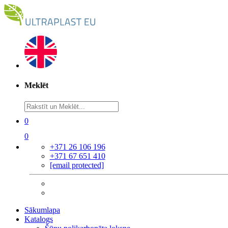
Meklēt
0
0
+371 26 106 196
+371 67 651 410
[email protected]
Sākumlapa
Katalogs