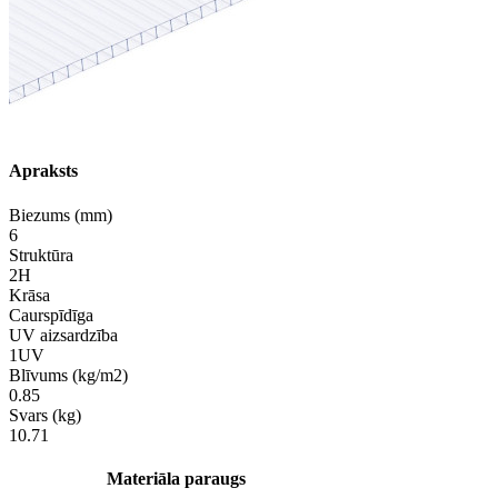
Apraksts
Biezums (mm)
6
Struktūra
2H
Krāsa
Caurspīdīga
UV aizsardzība
1UV
Blīvums (kg/m2)
0.85
Svars (kg)
10.71
Materiāla paraugs