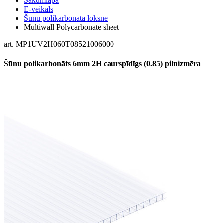
Sākumlapa
E-veikals
Šūnu polikarbonāta loksne
Multiwall Polycarbonate sheet
art. MP1UV2H060T08521006000
Šūnu polikarbonāts 6mm 2H caurspīdīgs (0.85) pilnizmēra