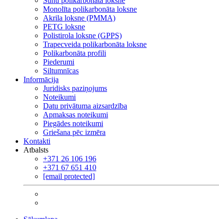
Šūnu polikarbonāta loksne
Monolīta polikarbonāta loksne
Akrila loksne (PMMA)
PETG loksne
Polistirola loksne (GPPS)
Trapecveida polikarbonāta loksne
Polikarbonāta profili
Piederumi
Siltumnīcas
Informācija
Juridisks paziņojums
Noteikumi
Datu privātuma aizsardzība
Apmaksas noteikumi
Piegādes noteikumi
Griešana pēc izmēra
Kontakti
Atbalsts
+371 26 106 196
+371 67 651 410
[email protected]