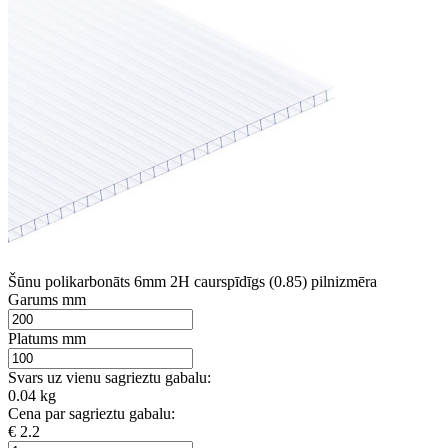
Šūnu polikarbonāts 6mm 2H caurspīdīgs (0.85) pilnizmēra
Garums mm
Platums mm
Svars uz vienu sagrieztu gabalu:
0.04 kg
Cena par sagrieztu gabalu:
€ 2.2