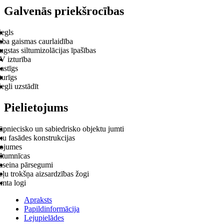
Galvenās priekšrocības
iegls
aba gaismas caurlaidība
gstas siltumizolācijas īpašības
V izturība
astīgs
turīgs
egli uzstādīt
Pielietojums
ūpniecisko un sabiedrisko objektu jumti
ku fasādes konstrukcijas
ojumes
iltumnīcas
aseina pārsegumi
ļu trokšņa aizsardzības žogi
mta logi
Apraksts
Papildinformācija
Lejupielādes