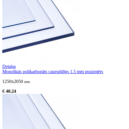
Detaļas
Monolītais polikarbonāts caurspīdīgs 1.5 mm pusizmērs
1250x2050
mm
€ 40.24