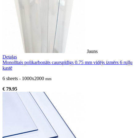
Jauns
Detaļas
Monolītais polikarbonāts caurspīdīgs 0.75 mm vidējs izmērs 6 ruļļu
kastē
6 sheets - 1000x2000
mm
€ 79.95