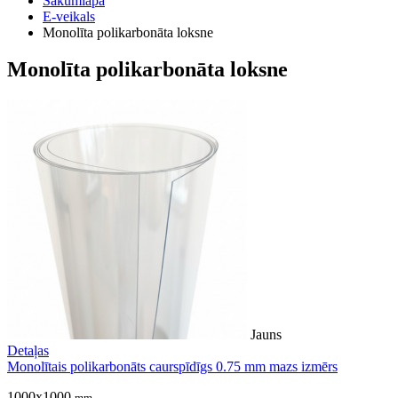
Sākumlapa
E-veikals
Monolīta polikarbonāta loksne
Monolīta polikarbonāta loksne
Jauns
Detaļas
Monolītais polikarbonāts caurspīdīgs 0.75 mm mazs izmērs
1000x1000
mm