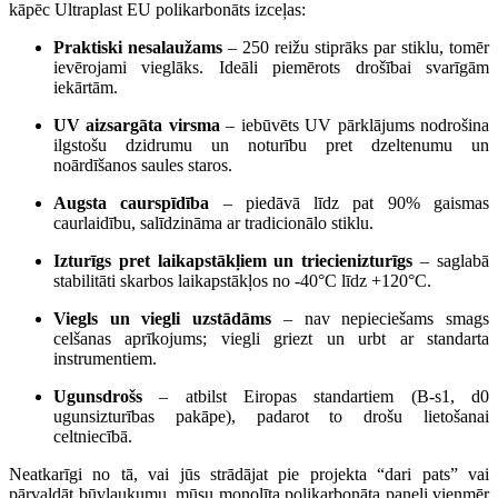
kāpēc Ultraplast EU polikarbonāts izceļas:
Praktiski nesalaužams
– 250 reižu stiprāks par stiklu, tomēr
ievērojami vieglāks. Ideāli piemērots drošībai svarīgām
iekārtām.
UV aizsargāta virsma
– iebūvēts UV pārklājums nodrošina
ilgstošu dzidrumu un noturību pret dzeltenumu un
noārdīšanos saules staros.
Augsta caurspīdība
– piedāvā līdz pat 90% gaismas
caurlaidību, salīdzināma ar tradicionālo stiklu.
Izturīgs pret laikapstākļiem un triecienizturīgs
– saglabā
stabilitāti skarbos laikapstākļos no -40°C līdz +120°C.
Viegls un viegli uzstādāms
– nav nepieciešams smags
celšanas aprīkojums; viegli griezt un urbt ar standarta
instrumentiem.
Ugunsdrošs
– atbilst Eiropas standartiem (B-s1, d0
ugunsizturības pakāpe), padarot to drošu lietošanai
celtniecībā.
Neatkarīgi no tā, vai jūs strādājat pie projekta “dari pats” vai
pārvaldāt būvlaukumu, mūsu monolīta polikarbonāta paneļi vienmēr