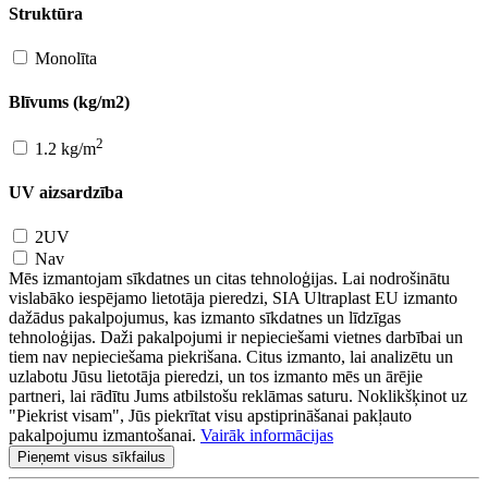
Struktūra
Monolīta
Blīvums (kg/m2)
2
1.2 kg/m
UV aizsardzība
2UV
Nav
Mēs izmantojam sīkdatnes un citas tehnoloģijas. Lai nodrošinātu
vislabāko iespējamo lietotāja pieredzi, SIA Ultraplast EU izmanto
dažādus pakalpojumus, kas izmanto sīkdatnes un līdzīgas
tehnoloģijas. Daži pakalpojumi ir nepieciešami vietnes darbībai un
tiem nav nepieciešama piekrišana. Citus izmanto, lai analizētu un
uzlabotu Jūsu lietotāja pieredzi, un tos izmanto mēs un ārējie
partneri, lai rādītu Jums atbilstošu reklāmas saturu. Noklikšķinot uz
"Piekrist visam", Jūs piekrītat visu apstiprināšanai pakļauto
pakalpojumu izmantošanai.
Vairāk informācijas
Pieņemt visus sīkfailus