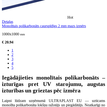
Hot
Detaļas
Monolītais polikarbonāts caurspīdīgs 2 mm mazs izmērs
1000x1000
mm
€ 20.94
1
2
3
4
5
Iegādājieties monolītais polikarbonāts –
izturīgas pret UV starojumu, augstas
izturības un grieztas pēc izmēra
Laipni lūdzam uzņēmumā ULTRAPLAST EU — uzticams
monolīta polikarbonāta lokšņu ražotājs un piegādātājs. Neatkarīgi no