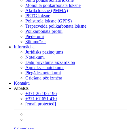
Šūnu polikarbonāta loksne
Monolīta polikarbonāta loksne
Akrila loksne (PMMA)
PETG loksne
Polistirola loksne (GPPS)
Trapecveida polikarbonāta loksne
Polikarbonāta profili
Piederumi
Siltumnīcas
Informācija
Juridisks paziņojums
Noteikumi
Datu privātuma aizsardzība
Apmaksas noteikumi
Piegādes noteikumi
Griešana pēc izmēra
Kontakti
Atbalsts
+371 26 106 196
+371 67 651 410
[email protected]