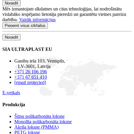
Noraidīt
Mēs izmantojam sīkdatnes un citas tehnoloģijas, lai nodrošinātu
vislabāko iespējamo lietotāja pieredzi un garantētu vietnes pareizu
darbību.
Vairāk informācijas
Pieņemt visus sīkfailus
Noraidīt
SIA ULTRAPLAST EU
Ganibu iela 103, Ventspils,
LV-3601, Latvija
+371 26 106 196
+371 67 651 410
[email protected]
E-veikals
Produkcija
Šūnu polikarbonāta loksne
Monolīta polikarbonāta loksne
Akrila loksne (PMMA)
PETG loksne