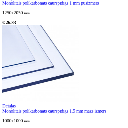
Monolītais polikarbonāts caurspīdīgs 1 mm pusizmērs
1250x2050
mm
€ 26.83
Detaļas
Monolītais polikarbonāts caurspīdīgs 1.5 mm mazs izmērs
1000x1000
mm