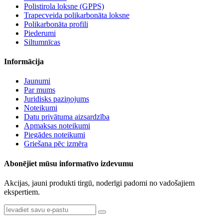
Polistirola loksne (GPPS)
Trapecveida polikarbonāta loksne
Polikarbonāta profili
Piederumi
Siltumnīcas
Informācija
Jaunumi
Par mums
Juridisks paziņojums
Noteikumi
Datu privātuma aizsardzība
Apmaksas noteikumi
Piegādes noteikumi
Griešana pēc izmēra
Abonējiet mūsu informatīvo izdevumu
Akcijas, jauni produkti tirgū, noderīgi padomi no vadošajiem
ekspertiem.