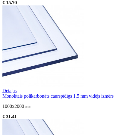
€ 15.70
Detaļas
Monolītais polikarbonāts caurspīdīgs 1.5 mm vidējs izmērs
1000x2000
mm
€ 31.41