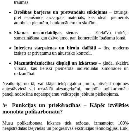
traumas.
Drošības barjeras un pretvandālu stiklojums
– izturīgs,
pret ielaušanos aizsargāts materiāls, kas ideāli piemērots
autobusu pieturām, bankomātiem un skolām.
Skaņas necaurlaidīgas sienas
– – Efektīva trokšņa
samazināšana gan dzīvojamo, gan komerciālo īpašumu jomā.
Interjera starpsienas un biroju dalītāji
– tīrs, moderns
izskats ar privātumu un akustisko kontroli.
Mazumtirdzniecības displeji un izkārtnes
– gluda, skaidra
virsma, kas lieliski piemērota individuālai zīmolradei un
redzamībai.
Neatkarīgi no tā, vai klājat iekšpagalmu jumtu, būvējat nojumes
autostāvvietā vai uzstādāt aizsargekrāni, monolīta polikarbonāta
paneļi nodrošina nepārspējamu veiktspēju jebkurā pielietojumā.
✨ Funkcijas un priekšrocības – Kāpēc izvēlēties
monolīta polikarbonātu?
Mūsu polikarbonāta loksnes tiek ražotas, izmantojot 100%
neapstrādātas izejvielas un progresīvas ekstrūzijas tehnoloģijas. Lūk,