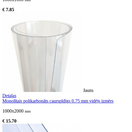
€ 7.85
Jauns
Detaļas
Monolītais polikarbonāts caurspīdīgs 0.75 mm vidējs izmērs
1000x2000
mm
€ 15.70