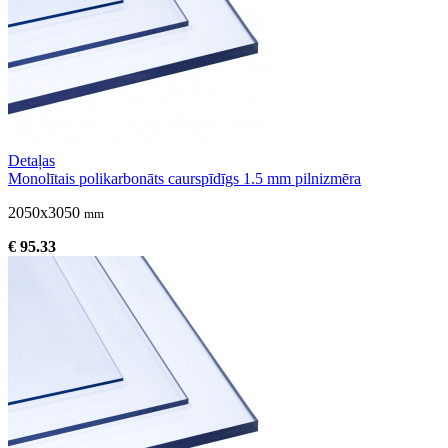
Detaļas
Monolītais polikarbonāts caurspīdīgs 1.5 mm pilnizmēra
2050x3050
mm
€ 95.33