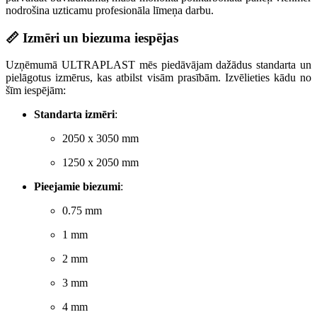
nodrošina uzticamu profesionāla līmeņa darbu.
📏 Izmēri un biezuma iespējas
Uzņēmumā ULTRAPLAST mēs piedāvājam dažādus standarta un
pielāgotus izmērus, kas atbilst visām prasībām. Izvēlieties kādu no
šīm iespējām:
Standarta izmēri
:
2050 x 3050 mm
1250 x 2050 mm
Pieejamie biezumi
:
0.75 mm
1 mm
2 mm
3 mm
4 mm