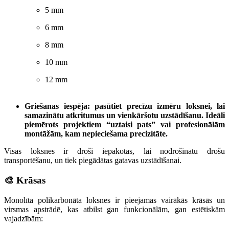
5 mm
6 mm
8 mm
10 mm
12 mm
Griešanas iespēja: pasūtiet precīzu izmēru loksnei, lai
samazinātu atkritumus un vienkāršotu uzstādīšanu. Ideāli
piemērots projektiem “uztaisi pats” vai profesionālām
montāžām, kam nepieciešama precizitāte.
Visas loksnes ir droši iepakotas, lai nodrošinātu drošu
transportēšanu, un tiek piegādātas gatavas uzstādīšanai.
🎨 Krāsas
Monolīta polikarbonāta loksnes ir pieejamas vairākās krāsās un
virsmas apstrādē, kas atbilst gan funkcionālām, gan estētiskām
vajadzībām: