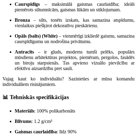
Caurspīdīgs
– maksimālā gaismas caurlaidība; ideāli
piemērots siltumnīcām, gaismas lūkām un stiklojumam.
Bronza
– silts, tonēts izskats, kas samazina atspīdumu,
vienlaikus piešķirot dekoratīvu pieskārienu.
Opāls (balts) (White)
– vienmērīgi izkliedē gaismu, samazina
caurspīdīgumu un nodrošina privātumu.
Antracīts
– ir gluds, moderns tumši pelēks, populārs
mūsdienu arhitektūras projektos, piemēram, pergolos, fasādēs
un biroju starpsienās. Tas apvieno vizuālo pievilcību ar
efektīvu aizsardzību pret sauli.
Vajag kaut ko individuālu? Sazinieties ar mūsu komandu
individuāliem risinājumiem.
📊 Tehniskās specifikācijas
Materiāls
: 100% polikarbonāts
Blīvums
: 1.2 g/cm³
Gaismas caurlaidība
: līdz 90%