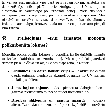
tā, vai jūs esat meistars visu darīt pats savām rokām, arhitekts vai
darbuzņēmējs, mūsu plašā triecienizturīgo, pret UV starojumu
aizsargāto un caurspīdīgo polikarbonātu paneļu izvēle būs ideāls
risinājums gan dzīvojamiem, gan rūpnieciskiem projektiem. Mēs
piedāvājam precīzu servisu, daudzveidīgus krāsu risinājumus,
ieskaitot caurspīdīgu, bronzas, opāla un antracīta, kā arī ātru piegādi
visā Eiropā.
🛠️ Pielietojums –Kur izmantot monolīta
polikarbonāta loksnes?
Monolīta polikarbonāta loksnes ir populāra izvēle dažādās nozarēs
to izcilas skaidrības un izturības dēļ. Mūsu produkti paredzēti
darbam plašā iekšējās un ārējās vides diapazonā, ieskaitot:
Siltumnīcas un dārza konstrukcijas
– Ielaidiet maksimāli
daudz gaismas, vienlaikus aizsargājot augus no UV stariem
un laikapstākļiem.
Jumta logi un nojumes
– ideāli piemērotas dabīgiem dienas
gaismas pielietojumiem, neapdraudot triecienizturību.
Drošības stiklojums un mašīnu aizsargi
– drošāka
alternatīva stiklam, ko izmanto rūpnieciskajā vidē, lai novērstu