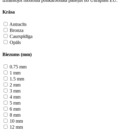
izmantojot monolīta polikarbonāta paneļus no Ultraplast EU.
Krāsa
Antracīts
Bronza
Caurspīdīga
Opāls
Biezums (mm)
0.75 mm
1 mm
1.5 mm
2 mm
3 mm
4 mm
5 mm
6 mm
8 mm
10 mm
12 mm