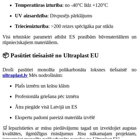
Temperatūras izturība
: no -40°C līdz +120°C
UV aizsardzība
: Divpusējs pārklājums
Triecienizturība
: >200 reizes spēcīgāka par stiklu
Visi tehniskie parametri atbilst ES prasībām būvmateriāliem un
rūpnieciskajiem materiāliem.
📦 Pasūtiet tiešsaistē no Ultraplast EU
Droši pasūtiet monolīta polikarbonāta loksnes tiešsaistē no
ultraplast.lv
Mēs nodrošinām:
Plašs izmēru un krāsu klāsts
Profesionāla griešana pēc izmēra
Ātra piegāde visā Latvijā un ES
Ekspertu padomi pareizā materiāla izvēlē
🛒Iepazīstieties ar mūsu piedāvājumu tagad un izveidojiet augstas
kvalitātes, ilgmūžīgus risinājumus Jūsu nākamajam projektam,