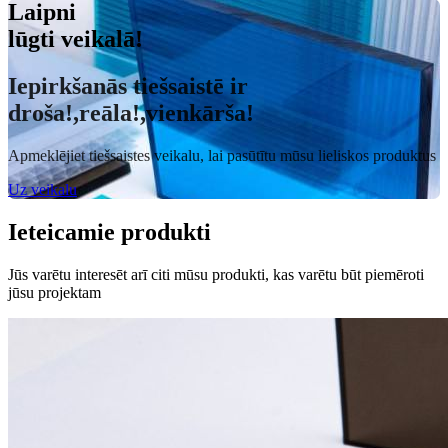
Laipni
lūgti veikalā!
Iepirkšanās tiešsaistē ir
droša!,reāla!,vienkārša!
Apmeklējiet tiešsaistes veikalu, lai pasūtītu mūsu lieliskos produktus
Uz veikalu
Ieteicamie produkti
Jūs varētu interesēt arī citi mūsu produkti, kas varētu būt piemēroti
jūsu projektam