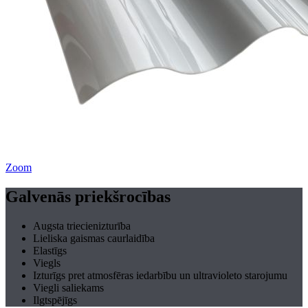
Zoom
Galvenās priekšrocības
Augsta triecienizturība
Lieliska gaismas caurlaidība
Elastīgs
Viegls
Izturīgs pret atmosfēras iedarbību un ultravioleto starojumu
Viegli saliekams
Ilgtspējīgs