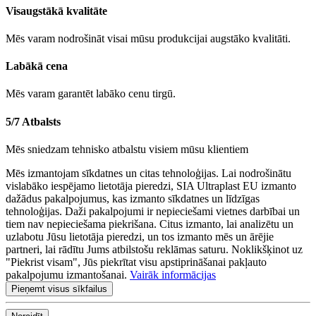
Visaugstākā kvalitāte
Mēs varam nodrošināt visai mūsu produkcijai augstāko kvalitāti.
Labākā cena
Mēs varam garantēt labāko cenu tirgū.
5/7 Atbalsts
Mēs sniedzam tehnisko atbalstu visiem mūsu klientiem
Mēs izmantojam sīkdatnes un citas tehnoloģijas. Lai nodrošinātu
vislabāko iespējamo lietotāja pieredzi, SIA Ultraplast EU izmanto
dažādus pakalpojumus, kas izmanto sīkdatnes un līdzīgas
tehnoloģijas. Daži pakalpojumi ir nepieciešami vietnes darbībai un
tiem nav nepieciešama piekrišana. Citus izmanto, lai analizētu un
uzlabotu Jūsu lietotāja pieredzi, un tos izmanto mēs un ārējie
partneri, lai rādītu Jums atbilstošu reklāmas saturu. Noklikšķinot uz
"Piekrist visam", Jūs piekrītat visu apstiprināšanai pakļauto
pakalpojumu izmantošanai.
Vairāk informācijas
Pieņemt visus sīkfailus