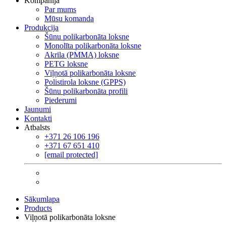
Kompānija
Par mums
Mūsu komanda
Produkcija
Šūnu polikarbonāta loksne
Monolīta polikarbonāta loksne
Akrila (PMMA) loksne
PETG loksne
Viļņotā polikarbonāta loksne
Polistirola loksne (GPPS)
Šūnu polikarbonāta profili
Piederumi
Jaunumi
Kontakti
Atbalsts
+371 26 106 196
+371 67 651 410
[email protected]
Sākumlapa
Products
Viļņotā polikarbonāta loksne