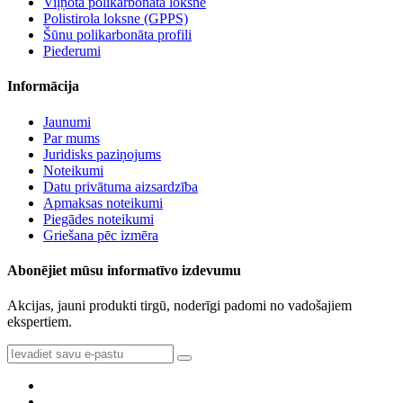
Viļņotā polikarbonāta loksne
Polistirola loksne (GPPS)
Šūnu polikarbonāta profili
Piederumi
Informācija
Jaunumi
Par mums
Juridisks paziņojums
Noteikumi
Datu privātuma aizsardzība
Apmaksas noteikumi
Piegādes noteikumi
Griešana pēc izmēra
Abonējiet mūsu informatīvo izdevumu
Akcijas, jauni produkti tirgū, noderīgi padomi no vadošajiem
ekspertiem.