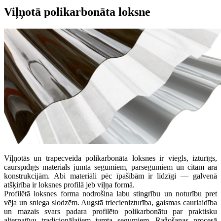
Viļņotā polikarbonāta loksne
Viļņotās un trapecveida polikarbonāta loksnes ir viegls, izturīgs,
caurspīdīgs materiāls jumta segumiem, pārsegumiem un citām āra
konstrukcijām. Abi materiāli pēc īpašībām ir līdzīgi — galvenā
atšķirība ir loksnes profilā jeb viļņa formā.
Profilētā loksnes forma nodrošina labu stingrību un noturību pret
vēja un sniega slodzēm. Augstā triecienizturība, gaismas caurlaidība
un mazais svars padara profilēto polikarbonātu par praktisku
alternatīvu tradicionālajiem jumta segumiem. Ražošanas procesā