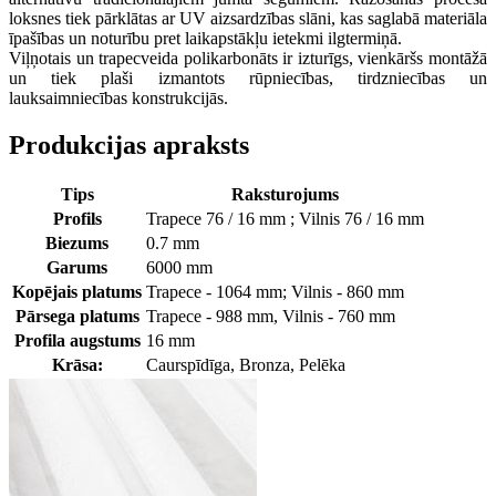
loksnes tiek pārklātas ar UV aizsardzības slāni, kas saglabā materiāla
īpašības un noturību pret laikapstākļu ietekmi ilgtermiņā.
Viļņotais un trapecveida polikarbonāts ir izturīgs, vienkāršs montāžā
un tiek plaši izmantots rūpniecības, tirdzniecības un
lauksaimniecības konstrukcijās.
Produkcijas apraksts
Tips
Raksturojums
Profils
Trapece 76 / 16 mm ; Vilnis 76 / 16 mm
Biezums
0.7 mm
Garums
6000 mm
Kopējais platums
Trapece - 1064 mm; Vilnis - 860 mm
Pārsega platums
Trapece - 988 mm, Vilnis - 760 mm
Profila augstums
16 mm
Krāsa:
Caurspīdīga, Bronza, Pelēka