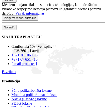
Noraidīt
Mēs izmantojam sīkdatnes un citas tehnoloģijas, lai nodrošinātu
vislabāko iespējamo lietotāja pieredzi un garantētu vietnes pareizu
darbību.
Vairāk informācijas
Pieņemt visus sīkfailus
Noraidīt
SIA ULTRAPLAST EU
Ganibu iela 103, Ventspils,
LV-3601, Latvija
+371 26 106 196
+371 67 651 410
[email protected]
E-veikals
Produkcija
Šūnu polikarbonāta loksne
Monolīta polikarbonāta loksne
Akrila (PMMA) loksne
PETG loksne