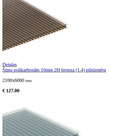
Detaļas
Šūnu polikarbonāts 10mm 2H bronza (1.4) pilnizmēra
2100x6000
mm
€ 127.00