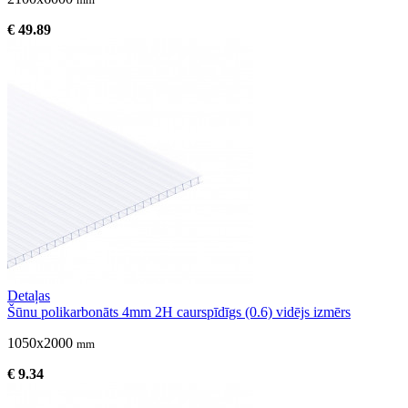
€ 49.89
Detaļas
Šūnu polikarbonāts 4mm 2H caurspīdīgs (0.6) vidējs izmērs
1050x2000
mm
€ 9.34