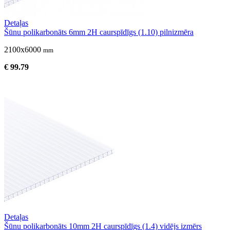
Detaļas
Šūnu polikarbonāts 6mm 2H caurspīdīgs (1.10) pilnizmēra
2100x6000
mm
€ 99.79
Detaļas
Šūnu polikarbonāts 10mm 2H caurspīdīgs (1.4) vidējs izmērs