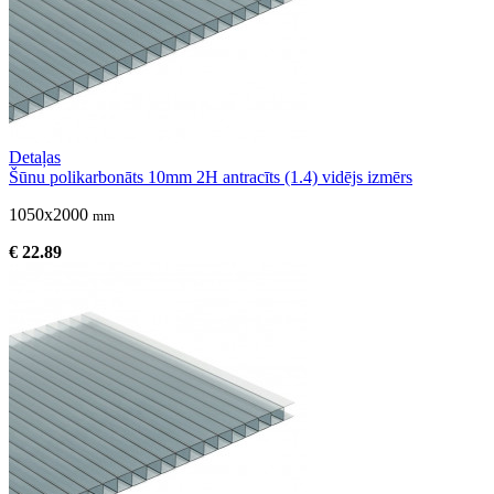
Detaļas
Šūnu polikarbonāts 10mm 2H antracīts (1.4) vidējs izmērs
1050x2000
mm
€ 22.89