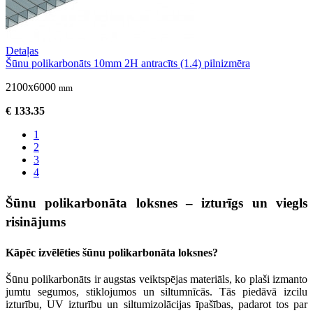
Detaļas
Šūnu polikarbonāts 10mm 2H antracīts (1.4) pilnizmēra
2100x6000
mm
€ 133.35
1
2
3
4
Šūnu polikarbonāta loksnes – izturīgs un viegls
risinājums
Kāpēc izvēlēties šūnu polikarbonāta loksnes?
Šūnu polikarbonāts ir augstas veiktspējas materiāls, ko plaši izmanto
jumtu segumos, stiklojumos un siltumnīcās. Tās piedāvā izcilu
izturību, UV izturību un siltumizolācijas īpašības, padarot tos par