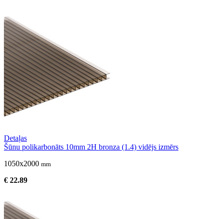
Detaļas
Šūnu polikarbonāts 10mm 2H bronza (1.4) vidējs izmērs
1050x2000
mm
€ 22.89