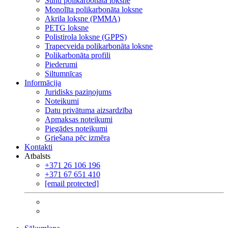
Šūnu polikarbonāta loksne
Monolīta polikarbonāta loksne
Akrila loksne (PMMA)
PETG loksne
Polistirola loksne (GPPS)
Trapecveida polikarbonāta loksne
Polikarbonāta profili
Piederumi
Siltumnīcas
Informācija
Juridisks paziņojums
Noteikumi
Datu privātuma aizsardzība
Apmaksas noteikumi
Piegādes noteikumi
Griešana pēc izmēra
Kontakti
Atbalsts
+371 26 106 196
+371 67 651 410
[email protected]