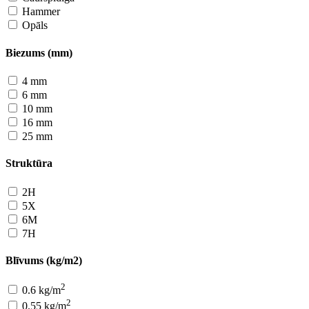
Hammer
Opāls
Biezums (mm)
4 mm
6 mm
10 mm
16 mm
25 mm
Struktūra
2H
5X
6M
7H
Blīvums (kg/m2)
2
0.6 kg/m
2
0.55 kg/m