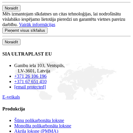
Noraidīt
Mēs izmantojam sīkdatnes un citas tehnoloģijas, lai nodrošinātu
vislabāko iespējamo lietotāja pieredzi un garantētu vietnes pareizu
darbību.
Vairāk informācijas
Pieņemt visus sīkfailus
Noraidīt
SIA ULTRAPLAST EU
Ganibu iela 103, Ventspils,
LV-3601, Latvija
+371 26 106 196
+371 67 651 410
[email protected]
E-veikals
Produkcija
Šūnu polikarbonāta loksne
Monolīta polikarbonāta loksne
Akrila loksne (PMMA)