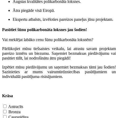
Augstas kvalitātes polikarbonāta loksnes.
Ātra piegāde visā Eiropā.
Ekspertu atbalsts, izvēloties pareizos paneļus jūsu projektam.
Pasūtiet šūnu polikarbonāta loksnes jau šodien!
Vai meklējat labāko cenu šūnu polikarbonāta loksnēm?
Pārlūkojiet mūsu tiešsaistes veikalu, lai atrastu savam projektam
pareizo izmēru un biezumu. Saņemiet bezmaksas piedāvājumu vai
pasūtiet tūlīt, lai nodrošinātu ātru piegādi!
Izpētiet mūsu piedāvājumu un saņemiet bezmaksas tāmi jau šodien!
Sazinieties ar mums vairumtirdzniecības pasūtījumiem un
individuālā pasūtījuma risinājumiem.
Krāsa
Antracīts
Bronza
Caurspīdīga