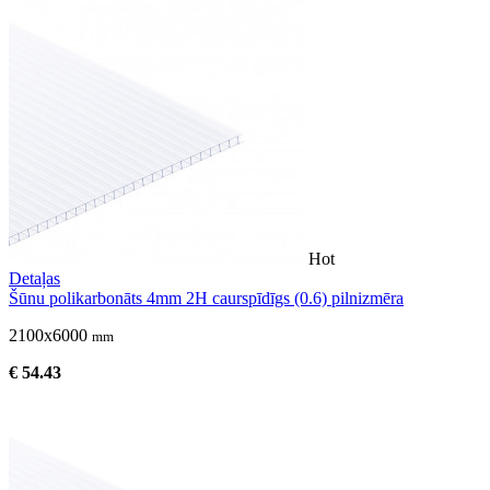
Hot
Detaļas
Šūnu polikarbonāts 4mm 2H caurspīdīgs (0.6) pilnizmēra
2100x6000
mm
€ 54.43