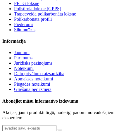
PETG loksne
Polistirola loksne (GPPS)
Trapecveida polikarbonāta loksne
Polikarbonāta profili
Piederumi
Siltumnīcas
Informācija
Jaunumi
Par mums
Juridisks paziņojums
Noteikumi
Datu privātuma aizsardzība
Apmaksas noteikumi
Piegādes noteikumi
Griešana pēc izmēra
Abonējiet mūsu informatīvo izdevumu
Akcijas, jauni produkti tirgū, noderīgi padomi no vadošajiem
ekspertiem.