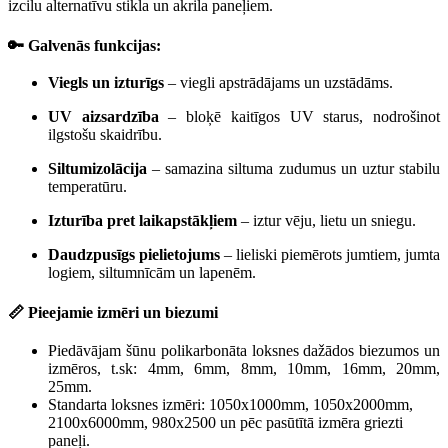
izcilu alternatīvu stikla un akrila paneļiem.
🔑 Galvenās funkcijas:
Viegls un izturīgs
– viegli apstrādājams un uzstādāms.
UV aizsardzība
– bloķē kaitīgos UV starus, nodrošinot
ilgstošu skaidrību.
Siltumizolācija
– samazina siltuma zudumus un uztur stabilu
temperatūru.
Izturība pret laikapstākļiem
– iztur vēju, lietu un sniegu.
Daudzpusīgs pielietojums
– lieliski piemērots jumtiem, jumta
logiem, siltumnīcām un lapenēm.
📏 Pieejamie izmēri un biezumi
Piedāvājam šūnu polikarbonāta loksnes
dažādos biezumos un
izmēros, t.sk: 4mm, 6mm, 8mm, 10mm, 16mm, 20mm,
25mm.
Standarta loksnes izmēri: 1050x1000mm, 1050x2000mm,
2100x6000mm, 980x2500
un pēc pasūtītā izmēra griezti
paneļi.