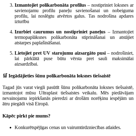
Izmantojiet polikarbonāta profilus
– nostipriniet loksnes ar
savienojamu profilu paneļu savienošanai un nobeiguma
profilu, lai noslēgtu atvērtos galus. Tas nodrošina apdares
izturību
Izurbiet caurumus un nostipriniet paneļus
– Izmantojiet
termopaplāksnes polikarbonāta stiprināšanai un atstājiet
atstarpes paplašināšanai.
Lietojiet pret UV starojumu aizsargāto pusi
– nodrošiniet,
lai pārklātā puse būtu vērsta pret sauli maksimālai
aizsardzībai.
🛒 Iegādājieties šūnu polikarbonāta loksnes tiešsaistē
Tagad jūs varat viegli pasūtīt šūnu polikarbonāta loksnes tiešsaistē,
izmantojot mūsu Ultraplast tiešsaistes veikalu. Mēs piedāvājam
nevainojamu iepirkšanās pieredzi ar drošām norēķinu iespējām un
ātru piegādi visā Eiropā.
Kāpēc pirkt pie mums?
Konkurētspējīgas cenas un vairumtirdzniecības atlaides.