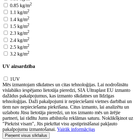
2
0.85 kg/m
2
1.1 kg/m
2
1.4 kg/m
2
1.5 kg/m
2
2.3 kg/m
2
2.4 kg/m
2
2.5 kg/m
2
3.2 kg/m
UV aizsardzība
1UV
Mēs izmantojam sīkdatnes un citas tehnoloģijas. Lai nodrošinātu
vislabāko iespējamo lietotāja pieredzi, SIA Ultraplast EU izmanto
dažādus pakalpojumus, kas izmanto sīkdatnes un līdzīgas
tehnoloģijas. Daži pakalpojumi ir nepieciešami vietnes darbībai un
tiem nav nepieciešama piekrišana. Citus izmanto, lai analizētu un
uzlabotu Jūsu lietotāja pieredzi, un tos izmanto mēs un ārējie
partneri, lai rādītu Jums atbilstošu reklāmas saturu. Noklikšķinot uz
"Piekrist visam", Jūs piekrītat visu apstiprināšanai pakļauto
pakalpojumu izmantošanai.
Vairāk informācijas
Pieņemt visus sīkfailus