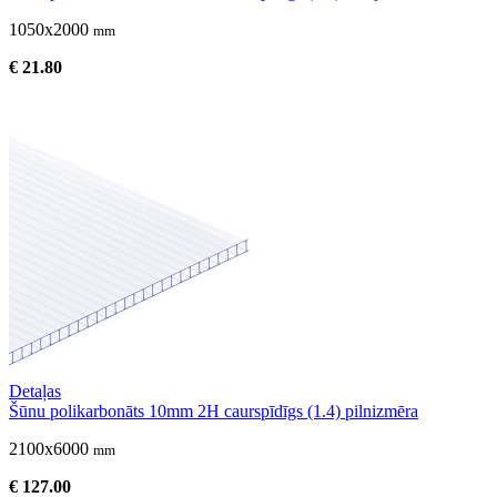
1050x2000
mm
€ 21.80
Detaļas
Šūnu polikarbonāts 10mm 2H caurspīdīgs (1.4) pilnizmēra
2100x6000
mm
€ 127.00