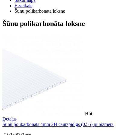
Sākumlapa
E-veikals
Šūnu polikarbonāta loksne
Šūnu polikarbonāta loksne
Hot
Detaļas
Šūnu polikarbonāts 4mm 2H caurspīdīgs (0.55) pilnizmēra
2100x6000
mm