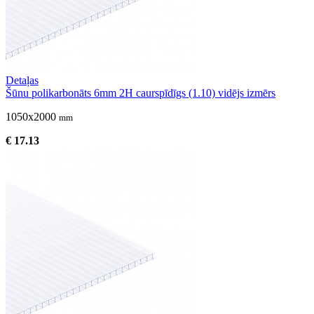
Detaļas
Šūnu polikarbonāts 6mm 2H caurspīdīgs (1.10) vidējs izmērs
1050x2000
mm
€ 17.13