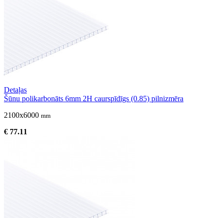
Detaļas
Šūnu polikarbonāts 6mm 2H caurspīdīgs (0.85) pilnizmēra
2100x6000
mm
€ 77.11