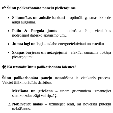
🌱 Šūnu polikarbonāta paneļu pielietojums
Siltumnīcas un aukstie karkasi
– optimāla gaismas izkliede
augu augšanai.
Patio & Pergola jumts
– nodrošina ēnu, vienlaikus
nodrošinot dabisko apgaismojumu.
Jumta logi un logi
– uzlabo energoefektivitāti un estētiku.
Skaņas barjeras un nožogojumi
– efektīvi samazina trokšņa
piesārņojumu.
🛠️ Kā uzstādīt šūnu polikarbonāta loksnes?
Šūnu polikarbonāta paneļu
uzstādīšana ir vienkāršs process.
Veiciet tālāk norādītās darbības:
Mērīšana un griešana
– tīriem griezumiem izmantojiet
smalko zobu zāģi vai ripzāģi.
Noblīvējiet malas
– uzlīmējiet lenti, lai novērstu putekļu
uzkrāšanos.