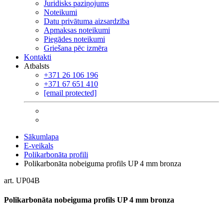
Juridisks paziņojums
Noteikumi
Datu privātuma aizsardzība
Apmaksas noteikumi
Piegādes noteikumi
Griešana pēc izmēra
Kontakti
Atbalsts
+371 26 106 196
+371 67 651 410
[email protected]
Sākumlapa
E-veikals
Polikarbonāta profili
Polikarbonāta nobeiguma profils UP 4 mm bronza
art. UP04B
Polikarbonāta nobeiguma profils UP 4 mm bronza