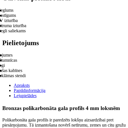
ieglums
lastīgums
V izturība
itruma izturība
egli saliekams
Pielietojums
ojumes
iltumnīcas
ogi
ušas kabīnes
eklāmas stendi
Apraksts
Papildinformācija
Lejupielādes
Bronzas polikarbonāta gala profils 4 mm loksnēm
Polikarbonāta gala profils ir paredzēts lokšņu aizsardzībai pret
piesārņojumu. Tā izmantošana novērš netīrumu, zemes un citu gružu