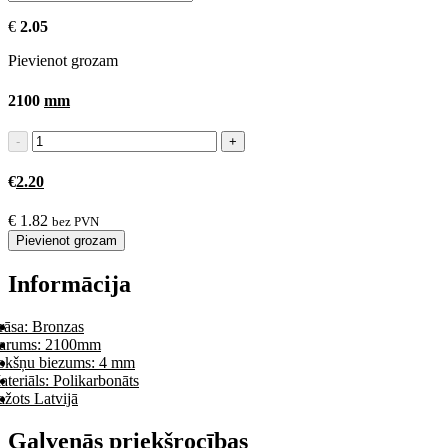
€
2.05
Pievienot grozam
2100
mm
€
2.20
€
1.82
bez PVN
Pievienot grozam
Informācija
rāsa: Bronzas
arums: 2100mm
okšņu biezums: 4 mm
teriāls: Polikarbonāts
žots Latvijā
Galvenās priekšrocības