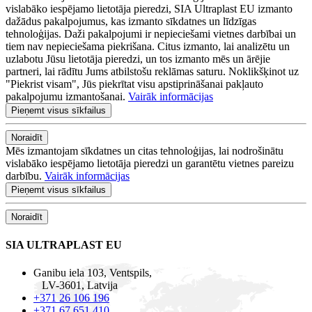
vislabāko iespējamo lietotāja pieredzi, SIA Ultraplast EU izmanto
dažādus pakalpojumus, kas izmanto sīkdatnes un līdzīgas
tehnoloģijas. Daži pakalpojumi ir nepieciešami vietnes darbībai un
tiem nav nepieciešama piekrišana. Citus izmanto, lai analizētu un
uzlabotu Jūsu lietotāja pieredzi, un tos izmanto mēs un ārējie
partneri, lai rādītu Jums atbilstošu reklāmas saturu. Noklikšķinot uz
"Piekrist visam", Jūs piekrītat visu apstiprināšanai pakļauto
pakalpojumu izmantošanai.
Vairāk informācijas
Pieņemt visus sīkfailus
Noraidīt
Mēs izmantojam sīkdatnes un citas tehnoloģijas, lai nodrošinātu
vislabāko iespējamo lietotāja pieredzi un garantētu vietnes pareizu
darbību.
Vairāk informācijas
Pieņemt visus sīkfailus
Noraidīt
SIA ULTRAPLAST EU
Ganibu iela 103, Ventspils,
LV-3601, Latvija
+371 26 106 196
+371 67 651 410