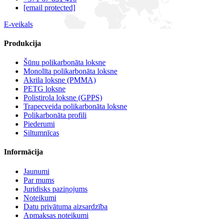
[email protected]
E-veikals
Produkcija
Šūnu polikarbonāta loksne
Monolīta polikarbonāta loksne
Akrila loksne (PMMA)
PETG loksne
Polistirola loksne (GPPS)
Trapecveida polikarbonāta loksne
Polikarbonāta profili
Piederumi
Siltumnīcas
Informācija
Jaunumi
Par mums
Juridisks paziņojums
Noteikumi
Datu privātuma aizsardzība
Apmaksas noteikumi