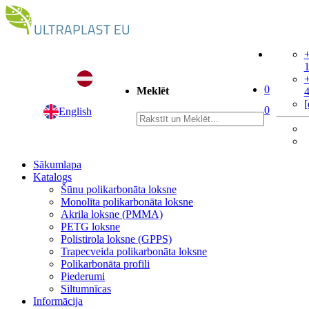
+
+
0
Meklēt
[
0
English
Sākumlapa
Katalogs
Šūnu polikarbonāta loksne
Monolīta polikarbonāta loksne
Akrila loksne (PMMA)
PETG loksne
Polistirola loksne (GPPS)
Trapecveida polikarbonāta loksne
Polikarbonāta profili
Piederumi
Siltumnīcas
Informācija