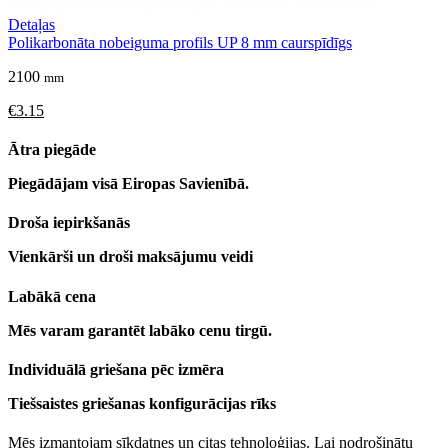
Detaļas
Polikarbonāta nobeiguma profils UP 8 mm caurspīdīgs
2100
mm
€3.15
Ātra piegāde
Piegādājam visā Eiropas Savienībā.
Droša iepirkšanās
Vienkārši un droši maksājumu veidi
Labākā cena
Mēs varam garantēt labāko cenu tirgū.
Individuālā griešana pēc izmēra
Tiešsaistes griešanas konfigurācijas rīks
Mēs izmantojam sīkdatnes un citas tehnoloģijas. Lai nodrošinātu