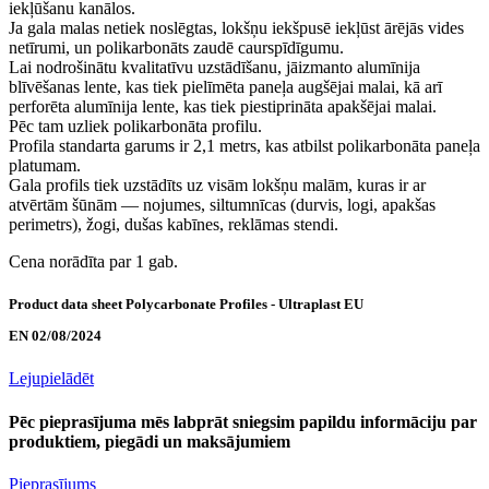
iekļūšanu kanālos.
Ja gala malas netiek noslēgtas, lokšņu iekšpusē iekļūst ārējās vides
netīrumi, un polikarbonāts zaudē caurspīdīgumu.
Lai nodrošinātu kvalitatīvu uzstādīšanu, jāizmanto alumīnija
blīvēšanas lente, kas tiek pielīmēta paneļa augšējai malai, kā arī
perforēta alumīnija lente, kas tiek piestiprināta apakšējai malai.
Pēc tam uzliek polikarbonāta profilu.
Profila standarta garums ir 2,1 metrs, kas atbilst polikarbonāta paneļa
platumam.
Gala profils tiek uzstādīts uz visām lokšņu malām, kuras ir ar
atvērtām šūnām — nojumes, siltumnīcas (durvis, logi, apakšas
perimetrs), žogi, dušas kabīnes, reklāmas stendi.
Cena norādīta par 1 gab.
Product data sheet Polycarbonate Profiles - Ultraplast EU
EN 02/08/2024
Lejupielādēt
Pēc pieprasījuma mēs labprāt sniegsim papildu informāciju par
produktiem, piegādi un maksājumiem
Pieprasījums