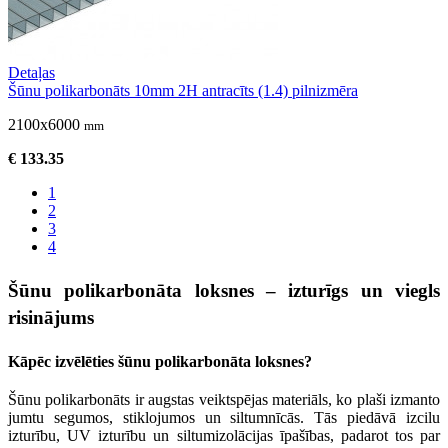
Detaļas
Šūnu polikarbonāts 10mm 2H antracīts (1.4) pilnizmēra
2100x6000
mm
€ 133.35
1
2
3
4
Šūnu polikarbonāta loksnes – izturīgs un viegls
risinājums
Kāpēc izvēlēties šūnu polikarbonāta loksnes?
Šūnu polikarbonāts ir augstas veiktspējas materiāls, ko plaši izmanto
jumtu segumos, stiklojumos un siltumnīcās. Tās piedāvā izcilu
izturību, UV izturību un siltumizolācijas īpašības, padarot tos par