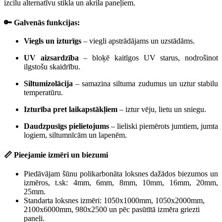
izcilu alternatīvu stikla un akrila paneļiem.
🔑 Galvenās funkcijas:
Viegls un izturīgs
– viegli apstrādājams un uzstādāms.
UV aizsardzība
– bloķē kaitīgos UV starus, nodrošinot
ilgstošu skaidrību.
Siltumizolācija
– samazina siltuma zudumus un uztur stabilu
temperatūru.
Izturība pret laikapstākļiem
– iztur vēju, lietu un sniegu.
Daudzpusīgs pielietojums
– lieliski piemērots jumtiem, jumta
logiem, siltumnīcām un lapenēm.
📏 Pieejamie izmēri un biezumi
Piedāvājam šūnu polikarbonāta loksnes
dažādos biezumos un
izmēros, t.sk: 4mm, 6mm, 8mm, 10mm, 16mm, 20mm,
25mm.
Standarta loksnes izmēri: 1050x1000mm, 1050x2000mm,
2100x6000mm, 980x2500
un pēc pasūtītā izmēra griezti
paneļi.