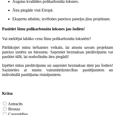
Augstas kvalitātes polikarbonāta loksnes.
Ātra piegāde visā Eiropā.
Ekspertu atbalsts, izvēloties pareizos paneļus jūsu projektam.
Pasūtiet šūnu polikarbonāta loksnes jau šodien!
Vai meklējat labāko cenu šūnu polikarbonāta loksnēm?
Pārlūkojiet mūsu tiešsaistes veikalu, lai atrastu savam projektam
pareizo izmēru un biezumu. Saņemiet bezmaksas piedāvājumu vai
pasūtiet tūlīt, lai nodrošinātu ātru piegādi!
Izpētiet mūsu piedāvājumu un saņemiet bezmaksas tāmi jau šodien!
Sazinieties ar mums vairumtirdzniecības pasūtījumiem un
individuālā pasūtījuma risinājumiem.
Krāsa
Antracīts
Bronza
Caurspīdīga