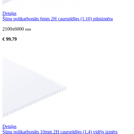
Detaļas
Šūnu polikarbonāts 6mm 2H caurspīdīgs (1.10) pilnizmēra
2100x6000
mm
€ 99.79
Detaļas
Šūnu polikarbonāts 10mm 2H caurspīdīgs (1.4) vidējs izmērs