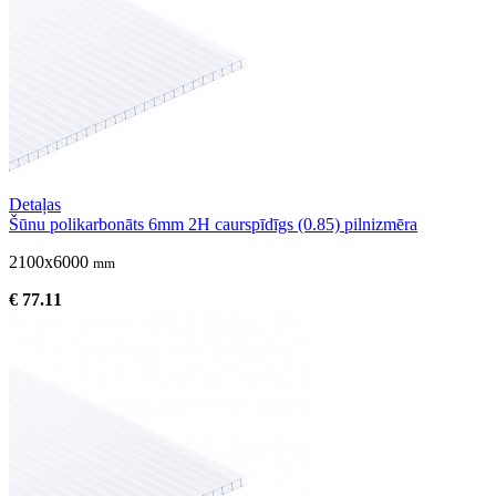
Detaļas
Šūnu polikarbonāts 6mm 2H caurspīdīgs (0.85) pilnizmēra
2100x6000
mm
€ 77.11