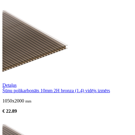
Detaļas
Šūnu polikarbonāts 10mm 2H bronza (1.4) vidējs izmērs
1050x2000
mm
€ 22.89