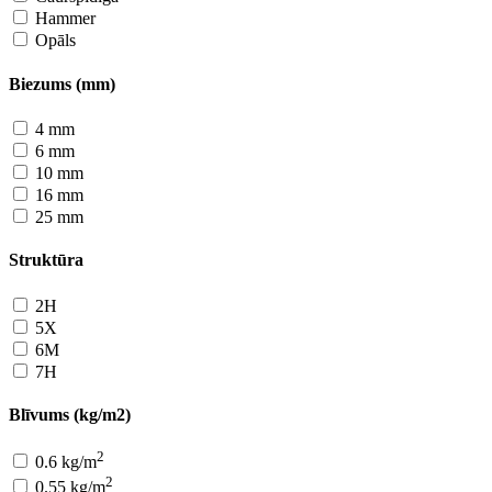
Hammer
Opāls
Biezums (mm)
4 mm
6 mm
10 mm
16 mm
25 mm
Struktūra
2H
5X
6M
7H
Blīvums (kg/m2)
2
0.6 kg/m
2
0.55 kg/m