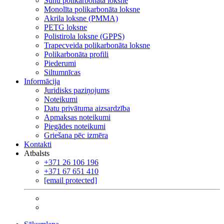
Šūnu polikarbonāta loksne
Monolīta polikarbonāta loksne
Akrila loksne (PMMA)
PETG loksne
Polistirola loksne (GPPS)
Trapecveida polikarbonāta loksne
Polikarbonāta profili
Piederumi
Siltumnīcas
Informācija
Juridisks paziņojums
Noteikumi
Datu privātuma aizsardzība
Apmaksas noteikumi
Piegādes noteikumi
Griešana pēc izmēra
Kontakti
Atbalsts
+371 26 106 196
+371 67 651 410
[email protected]