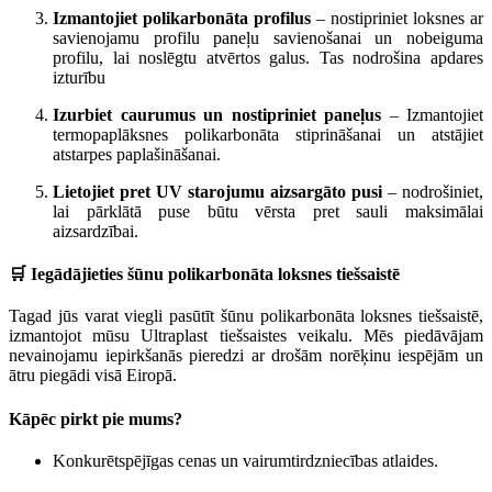
Izmantojiet polikarbonāta profilus
– nostipriniet loksnes ar
savienojamu profilu paneļu savienošanai un nobeiguma
profilu, lai noslēgtu atvērtos galus. Tas nodrošina apdares
izturību
Izurbiet caurumus un nostipriniet paneļus
– Izmantojiet
termopaplāksnes polikarbonāta stiprināšanai un atstājiet
atstarpes paplašināšanai.
Lietojiet pret UV starojumu aizsargāto pusi
– nodrošiniet,
lai pārklātā puse būtu vērsta pret sauli maksimālai
aizsardzībai.
🛒 Iegādājieties šūnu polikarbonāta loksnes tiešsaistē
Tagad jūs varat viegli pasūtīt šūnu polikarbonāta loksnes tiešsaistē,
izmantojot mūsu Ultraplast tiešsaistes veikalu. Mēs piedāvājam
nevainojamu iepirkšanās pieredzi ar drošām norēķinu iespējām un
ātru piegādi visā Eiropā.
Kāpēc pirkt pie mums?
Konkurētspējīgas cenas un vairumtirdzniecības atlaides.