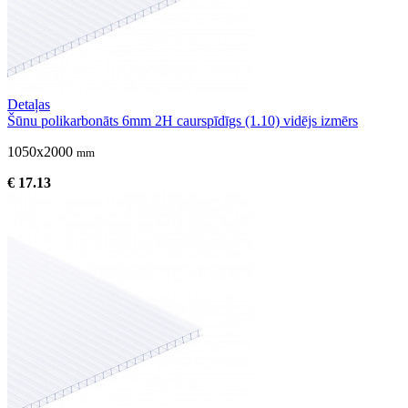
Detaļas
Šūnu polikarbonāts 6mm 2H caurspīdīgs (1.10) vidējs izmērs
1050x2000
mm
€ 17.13