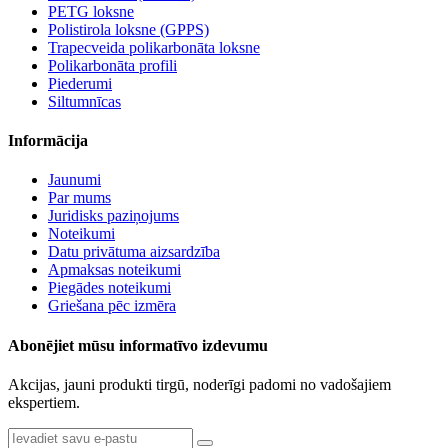
PETG loksne
Polistirola loksne (GPPS)
Trapecveida polikarbonāta loksne
Polikarbonāta profili
Piederumi
Siltumnīcas
Informācija
Jaunumi
Par mums
Juridisks paziņojums
Noteikumi
Datu privātuma aizsardzība
Apmaksas noteikumi
Piegādes noteikumi
Griešana pēc izmēra
Abonējiet mūsu informatīvo izdevumu
Akcijas, jauni produkti tirgū, noderīgi padomi no vadošajiem
ekspertiem.