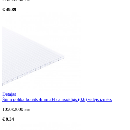
€ 49.89
Detaļas
Šūnu polikarbonāts 4mm 2H caurspīdīgs (0.6) vidējs izmērs
1050x2000
mm
€ 9.34