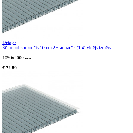
Detaļas
Šūnu polikarbonāts 10mm 2H antracīts (1.4) vidējs izmērs
1050x2000
mm
€ 22.89