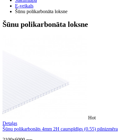
Sākumlapa
E-veikals
Šūnu polikarbonāta loksne
Šūnu polikarbonāta loksne
Hot
Detaļas
Šūnu polikarbonāts 4mm 2H caurspīdīgs (0.55) pilnizmēra
2100x6000
mm