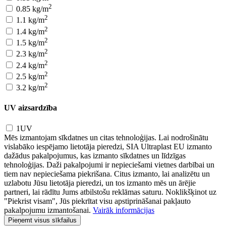
2
0.85 kg/m
2
1.1 kg/m
2
1.4 kg/m
2
1.5 kg/m
2
2.3 kg/m
2
2.4 kg/m
2
2.5 kg/m
2
3.2 kg/m
UV aizsardzība
1UV
Mēs izmantojam sīkdatnes un citas tehnoloģijas. Lai nodrošinātu
vislabāko iespējamo lietotāja pieredzi, SIA Ultraplast EU izmanto
dažādus pakalpojumus, kas izmanto sīkdatnes un līdzīgas
tehnoloģijas. Daži pakalpojumi ir nepieciešami vietnes darbībai un
tiem nav nepieciešama piekrišana. Citus izmanto, lai analizētu un
uzlabotu Jūsu lietotāja pieredzi, un tos izmanto mēs un ārējie
partneri, lai rādītu Jums atbilstošu reklāmas saturu. Noklikšķinot uz
"Piekrist visam", Jūs piekrītat visu apstiprināšanai pakļauto
pakalpojumu izmantošanai.
Vairāk informācijas
Pieņemt visus sīkfailus