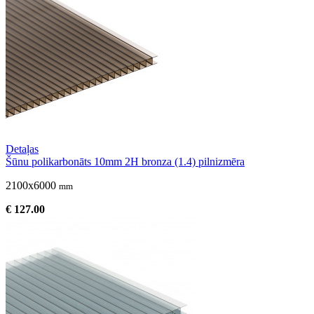
Detaļas
Šūnu polikarbonāts 10mm 2H bronza (1.4) pilnizmēra
2100x6000
mm
€ 127.00