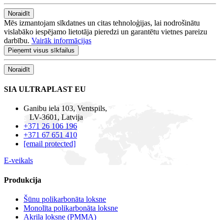
Noraidīt
Mēs izmantojam sīkdatnes un citas tehnoloģijas, lai nodrošinātu
vislabāko iespējamo lietotāja pieredzi un garantētu vietnes pareizu
darbību.
Vairāk informācijas
Pieņemt visus sīkfailus
Noraidīt
SIA ULTRAPLAST EU
Ganibu iela 103, Ventspils,
LV-3601, Latvija
+371 26 106 196
+371 67 651 410
[email protected]
E-veikals
Produkcija
Šūnu polikarbonāta loksne
Monolīta polikarbonāta loksne
Akrila loksne (PMMA)