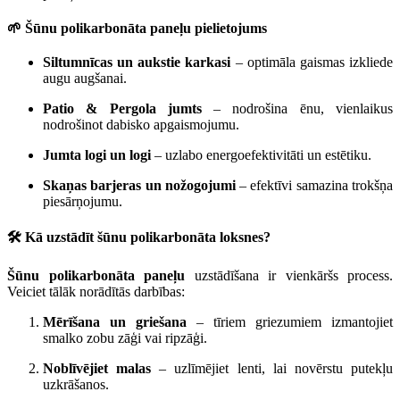
🌱 Šūnu polikarbonāta paneļu pielietojums
Siltumnīcas un aukstie karkasi
– optimāla gaismas izkliede
augu augšanai.
Patio & Pergola jumts
– nodrošina ēnu, vienlaikus
nodrošinot dabisko apgaismojumu.
Jumta logi un logi
– uzlabo energoefektivitāti un estētiku.
Skaņas barjeras un nožogojumi
– efektīvi samazina trokšņa
piesārņojumu.
🛠️ Kā uzstādīt šūnu polikarbonāta loksnes?
Šūnu polikarbonāta paneļu
uzstādīšana ir vienkāršs process.
Veiciet tālāk norādītās darbības:
Mērīšana un griešana
– tīriem griezumiem izmantojiet
smalko zobu zāģi vai ripzāģi.
Noblīvējiet malas
– uzlīmējiet lenti, lai novērstu putekļu
uzkrāšanos.