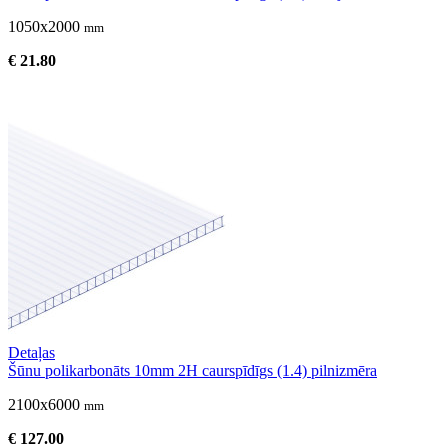
1050x2000
mm
€ 21.80
Detaļas
Šūnu polikarbonāts 10mm 2H caurspīdīgs (1.4) pilnizmēra
2100x6000
mm
€ 127.00