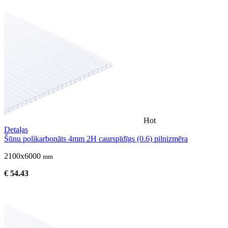
Hot
Detaļas
Šūnu polikarbonāts 4mm 2H caurspīdīgs (0.6) pilnizmēra
2100x6000
mm
€ 54.43