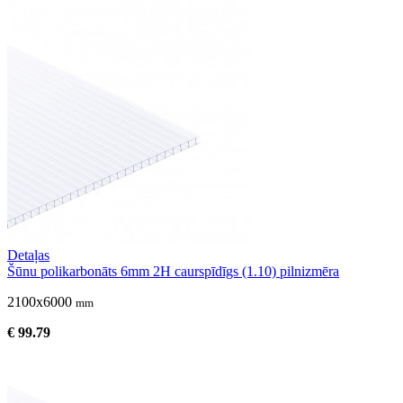
Detaļas
Šūnu polikarbonāts 6mm 2H caurspīdīgs (1.10) pilnizmēra
2100x6000
mm
€ 99.79