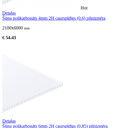
Hot
Detaļas
Šūnu polikarbonāts 4mm 2H caurspīdīgs (0.6) pilnizmēra
2100x6000
mm
€ 54.43
Detaļas
Šūnu polikarbonāts 6mm 2H caurspīdīgs (0.85) pilnizmēra