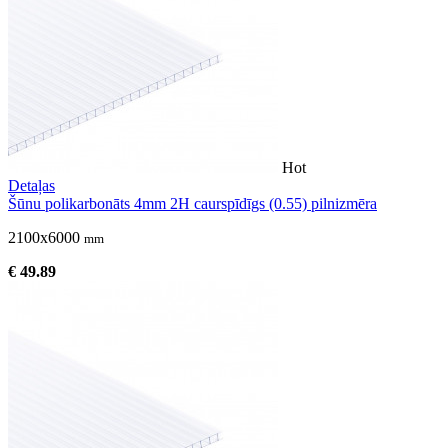
Hot
Detaļas
Šūnu polikarbonāts 4mm 2H caurspīdīgs (0.55) pilnizmēra
2100x6000
mm
€ 49.89