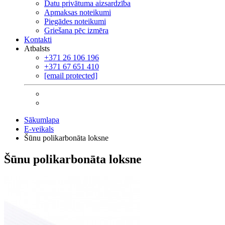
Datu privātuma aizsardzība
Apmaksas noteikumi
Piegādes noteikumi
Griešana pēc izmēra
Kontakti
Atbalsts
+371 26 106 196
+371 67 651 410
[email protected]
Sākumlapa
E-veikals
Šūnu polikarbonāta loksne
Šūnu polikarbonāta loksne