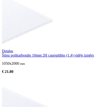
Detaļas
Šūnu polikarbonāts 10mm 2H caurspīdīgs (1.4) vidējs izmērs
1050x2000
mm
€ 21.80