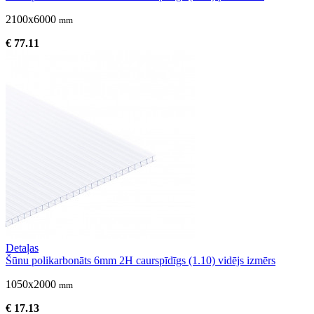
2100x6000
mm
€ 77.11
Detaļas
Šūnu polikarbonāts 6mm 2H caurspīdīgs (1.10) vidējs izmērs
1050x2000
mm
€ 17.13