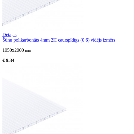
Detaļas
Šūnu polikarbonāts 4mm 2H caurspīdīgs (0.6) vidējs izmērs
1050x2000
mm
€ 9.34