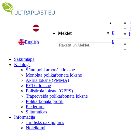
+
+
0
Meklēt
[
0
English
Sākumlapa
Katalogs
Šūnu polikarbonāta loksne
Monolīta polikarbonāta loksne
Akrila loksne (PMMA)
PETG loksne
Polistirola loksne (GPPS)
Trapecveida polikarbonāta loksne
Polikarbonāta profili
Piederumi
Siltumnīcas
Informācija
Juridisks paziņojums
Noteikumi