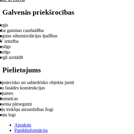
Galvenās priekšrocības
iegls
aba gaismas caurlaidība
gstas siltumizolācijas īpašības
V izturība
astīgs
turīgs
egli uzstādīt
Pielietojums
ūpniecisko un sabiedrisko objektu jumti
ku fasādes konstrukcijas
ojumes
iltumnīcas
aseina pārsegumi
ļu trokšņa aizsardzības žogi
mta logi
Apraksts
Papildinformācija