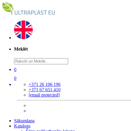
Meklēt
0
0
+371 26 106 196
+371 67 651 410
[email protected]
Sākumlapa
Katalogs