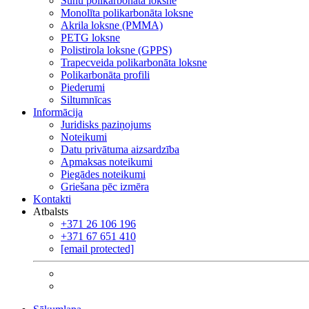
Šūnu polikarbonāta loksne
Monolīta polikarbonāta loksne
Akrila loksne (PMMA)
PETG loksne
Polistirola loksne (GPPS)
Trapecveida polikarbonāta loksne
Polikarbonāta profili
Piederumi
Siltumnīcas
Informācija
Juridisks paziņojums
Noteikumi
Datu privātuma aizsardzība
Apmaksas noteikumi
Piegādes noteikumi
Griešana pēc izmēra
Kontakti
Atbalsts
+371 26 106 196
+371 67 651 410
[email protected]