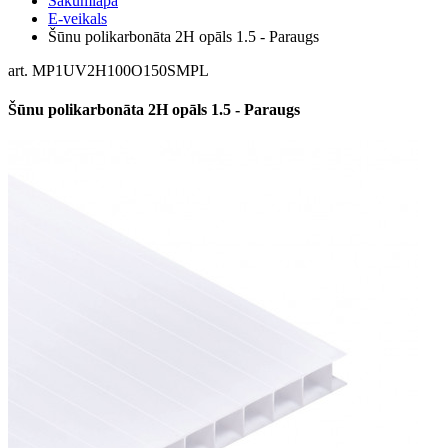
Sākumlapa
E-veikals
Šūnu polikarbonāta 2H opāls 1.5 - Paraugs
art. MP1UV2H100O150SMPL
Šūnu polikarbonāta 2H opāls 1.5 - Paraugs