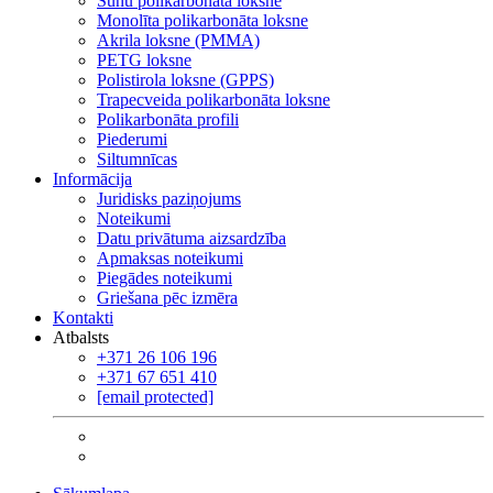
Šūnu polikarbonāta loksne
Monolīta polikarbonāta loksne
Akrila loksne (PMMA)
PETG loksne
Polistirola loksne (GPPS)
Trapecveida polikarbonāta loksne
Polikarbonāta profili
Piederumi
Siltumnīcas
Informācija
Juridisks paziņojums
Noteikumi
Datu privātuma aizsardzība
Apmaksas noteikumi
Piegādes noteikumi
Griešana pēc izmēra
Kontakti
Atbalsts
+371 26 106 196
+371 67 651 410
[email protected]