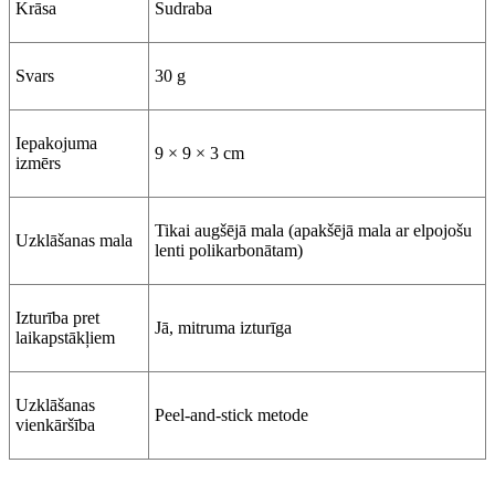
Krāsa
Sudraba
Svars
30 g
Iepakojuma
9 × 9 × 3 cm
izmērs
Tikai augšējā mala (apakšējā mala ar elpojošu
Uzklāšanas mala
lenti polikarbonātam)
Izturība pret
Jā, mitruma izturīga
laikapstākļiem
Uzklāšanas
Peel-and-stick metode
vienkāršība