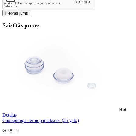
Pieprasījums
Saistītās preces
Hot
Detaļas
Caurspīdīgas termopaplāksnes (25 gab.)
Ø 38
mm