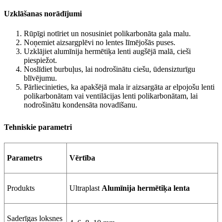
Uzklāšanas norādījumi
Rūpīgi notīriet un nosusiniet polikarbonāta gala malu.
Noņemiet aizsargplēvi no lentes līmējošās puses.
Uzklājiet alumīnija hermētiķa lenti augšējā malā, cieši
piespiežot.
Noslīdiet burbuļus, lai nodrošinātu ciešu, ūdensizturīgu
blīvējumu.
Pārliecinieties, ka apakšējā mala ir aizsargāta ar elpojošu lenti
polikarbonātam vai ventilācijas lenti polikarbonātam, lai
nodrošinātu kondensāta novadīšanu.
Tehniskie parametri
Parametrs
Vērtība
Produkts
Ultraplast
Alumīnija hermētiķa lenta
Saderīgas loksnes