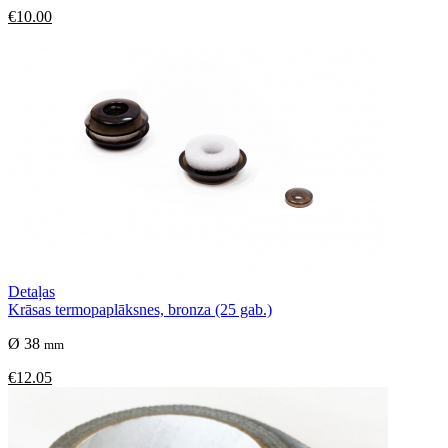
€10.00
Detaļas
Krāsas termopaplāksnes, bronza (25 gab.)
Ø 38
mm
€12.05