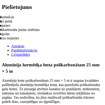
Pielietojums
iltumnīcas
īpi jumti
ojumes
likarbonāta jumta sistēmas
ergolas
ārza nojumes
Apraksts
Papildinformācija
Lejupielādes
Alumīnija hermētiķa lenta polikarbonātam 25 mm
× 5 m
Alumīnija lente polikarbonātam 25 mm × 5 m ir augstas kvalitātes
pašlīmējoša alumīnija hermētiķa lenta, kas paredzēta polikarbonāta
galu lentei. Tā aizsargā atvērtos kanālus no putekļiem, netīrumiem,
mitruma un kukaiņiem, vienlaikus novēršot ūdens iekļūšanu no
augšas. Tas nodrošina, ka jūsu multiwall polikarbonāta loksnes
paliek tīras, caurspīdīgas un ilgmūžīgas.