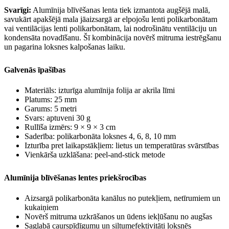
Svarīgi:
Alumīnija blīvēšanas lenta tiek izmantota augšējā malā,
savukārt apakšējā mala jāaizsargā ar elpojošu lenti polikarbonātam
vai ventilācijas lenti polikarbonātam, lai nodrošinātu ventilāciju un
kondensāta novadīšanu. Šī kombinācija novērš mitruma iestrēgšanu
un pagarina loksnes kalpošanas laiku.
Galvenās īpašības
Materiāls:
izturīga
alumīnija folija ar akrila līmi
Platums:
25 mm
Garums:
5 metri
Svars:
aptuveni 30 g
Rullīša izmērs:
9 × 9 × 3 cm
Saderība:
polikarbonāta loksnes 4, 6, 8, 10 mm
Izturība pret laikapstākļiem:
lietus un temperatūras svārstības
Vienkārša uzklāšana:
peel-and-stick metode
Alumīnija blīvēšanas lentes priekšrocības
Aizsargā polikarbonāta kanālus no putekļiem, netīrumiem un
kukaiņiem
Novērš mitruma uzkrāšanos un ūdens iekļūšanu no augšas
Saglabā caurspīdīgumu un siltumefektivitāti loksnēs