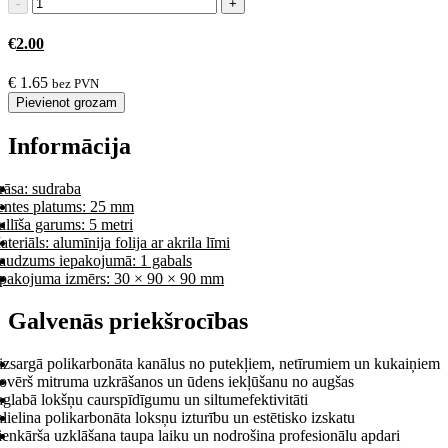
€
2.00
€
1.65
bez PVN
Pievienot grozam
Informācija
rāsa: sudraba
entes platums: 25 mm
llīša garums: 5 metri
teriāls: alumīnija folija ar akrila līmi
audzums iepakojumā: 1 gabals
epakojuma izmērs: 30 × 90 × 90 mm
Galvenās priekšrocības
izsargā polikarbonāta kanālus no putekļiem, netīrumiem un kukaiņiem
ovērš mitruma uzkrāšanos un ūdens iekļūšanu no augšas
glabā lokšņu caurspīdīgumu un siltumefektivitāti
lielina polikarbonāta loksņu izturību un estētisko izskatu
enkārša uzklāšana taupa laiku un nodrošina profesionālu apdari