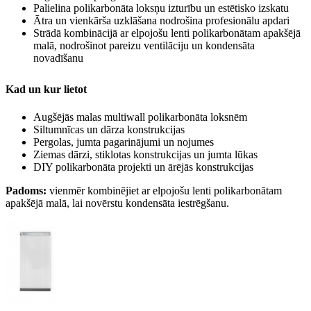
Palielina polikarbonāta loksņu izturību un estētisko izskatu
Ātra un vienkārša uzklāšana nodrošina profesionālu apdari
Strādā kombinācijā ar elpojošu lenti polikarbonātam apakšējā
malā, nodrošinot pareizu ventilāciju un kondensāta
novadīšanu
Kad un kur lietot
Augšējās malas
multiwall polikarbonāta loksnēm
Siltumnīcas un dārza konstrukcijas
Pergolas, jumta pagarinājumi un nojumes
Ziemas dārzi, stiklotas konstrukcijas un jumta lūkas
DIY polikarbonāta projekti un ārējās konstrukcijas
Padoms:
vienmēr kombinējiet ar elpojošu lenti polikarbonātam
apakšējā malā, lai novērstu kondensāta iestrēgšanu.