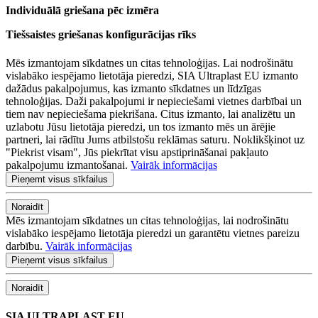
Individuālā griešana pēc izmēra
Tiešsaistes griešanas konfigurācijas rīks
Mēs izmantojam sīkdatnes un citas tehnoloģijas. Lai nodrošinātu
vislabāko iespējamo lietotāja pieredzi, SIA Ultraplast EU izmanto
dažādus pakalpojumus, kas izmanto sīkdatnes un līdzīgas
tehnoloģijas. Daži pakalpojumi ir nepieciešami vietnes darbībai un
tiem nav nepieciešama piekrišana. Citus izmanto, lai analizētu un
uzlabotu Jūsu lietotāja pieredzi, un tos izmanto mēs un ārējie
partneri, lai rādītu Jums atbilstošu reklāmas saturu. Noklikšķinot uz
"Piekrist visam", Jūs piekrītat visu apstiprināšanai pakļauto
pakalpojumu izmantošanai.
Vairāk informācijas
Pieņemt visus sīkfailus
Noraidīt
Mēs izmantojam sīkdatnes un citas tehnoloģijas, lai nodrošinātu
vislabāko iespējamo lietotāja pieredzi un garantētu vietnes pareizu
darbību.
Vairāk informācijas
Pieņemt visus sīkfailus
Noraidīt
SIA ULTRAPLAST EU