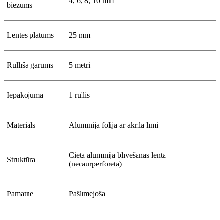
4, 6, 8, 10 mm
biezums
Lentes platums
25 mm
Rullīša garums
5 metri
Iepakojumā
1 rullis
Materiāls
Alumīnija folija ar akrila līmi
Cieta alumīnija blīvēšanas lenta
Struktūra
(necaurperforēta)
Pamatne
Pašlīmējoša