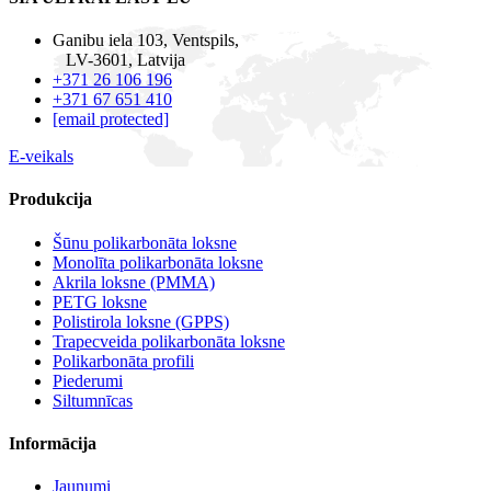
Ganibu iela 103, Ventspils,
LV-3601, Latvija
+371 26 106 196
+371 67 651 410
[email protected]
E-veikals
Produkcija
Šūnu polikarbonāta loksne
Monolīta polikarbonāta loksne
Akrila loksne (PMMA)
PETG loksne
Polistirola loksne (GPPS)
Trapecveida polikarbonāta loksne
Polikarbonāta profili
Piederumi
Siltumnīcas
Informācija
Jaunumi