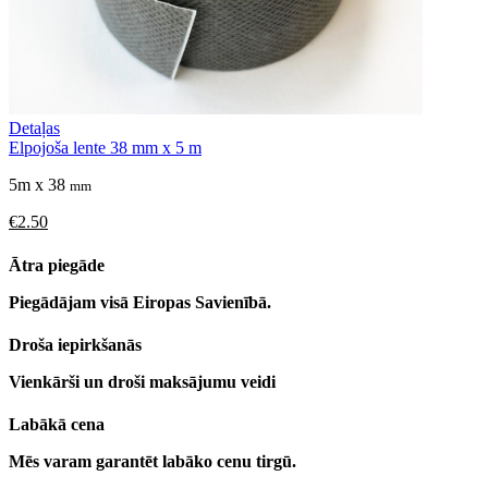
Detaļas
Elpojoša lente 38 mm x 5 m
5m x 38
mm
€2.50
Ātra piegāde
Piegādājam visā Eiropas Savienībā.
Droša iepirkšanās
Vienkārši un droši maksājumu veidi
Labākā cena
Mēs varam garantēt labāko cenu tirgū.