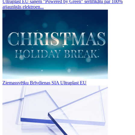
Ultraplast EU saņem "Powered by Green" sertifikātu par 100%
atjaunīgās elektroen...
Ziemassvētku Brīvdienas SIA Ultraplast EU