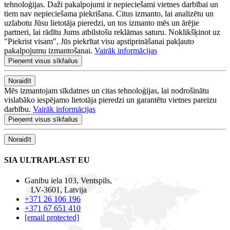
tehnoloģijas. Daži pakalpojumi ir nepieciešami vietnes darbībai un
tiem nav nepieciešama piekrišana. Citus izmanto, lai analizētu un
uzlabotu Jūsu lietotāja pieredzi, un tos izmanto mēs un ārējie
partneri, lai rādītu Jums atbilstošu reklāmas saturu. Noklikšķinot uz
"Piekrist visam", Jūs piekrītat visu apstiprināšanai pakļauto
pakalpojumu izmantošanai.
Vairāk informācijas
Pieņemt visus sīkfailus
Noraidīt
Mēs izmantojam sīkdatnes un citas tehnoloģijas, lai nodrošinātu
vislabāko iespējamo lietotāja pieredzi un garantētu vietnes pareizu
darbību.
Vairāk informācijas
Pieņemt visus sīkfailus
Noraidīt
SIA ULTRAPLAST EU
Ganibu iela 103, Ventspils,
LV-3601, Latvija
+371 26 106 196
+371 67 651 410
[email protected]