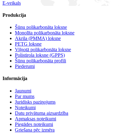
E-veikals
Produkcija
Šūnu polikarbonāta loksne
Monolīta polikarbonāta loksne
Akrila (PMMA) loksne
PETG loksne
Viļņotā polikarbonāta loksne
Polistirola loksne (GPPS)
Šūnu polikarbonāta profili
Piederumi
Informācija
Jaunumi
Par mums
Juridisks paziņojums
Noteikumi
Datu privātuma aizsardzība
Apmaksas noteikumi
Piegādes noteikumi
Griešana pēc izmēra