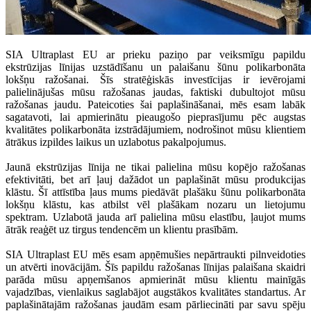
SIA Ultraplast EU ar prieku paziņo par veiksmīgu papildu
ekstrūzijas līnijas uzstādīšanu un palaišanu šūnu polikarbonāta
lokšņu ražošanai. Šīs stratēģiskās investīcijas ir ievērojami
palielinājušas mūsu ražošanas jaudas, faktiski dubultojot mūsu
ražošanas jaudu. Pateicoties šai paplašināšanai, mēs esam labāk
sagatavoti, lai apmierinātu pieaugošo pieprasījumu pēc augstas
kvalitātes polikarbonāta izstrādājumiem, nodrošinot mūsu klientiem
ātrākus izpildes laikus un uzlabotus pakalpojumus.
Jaunā ekstrūzijas līnija ne tikai palielina mūsu kopējo ražošanas
efektivitāti, bet arī ļauj dažādot un paplašināt mūsu produkcijas
klāstu. Šī attīstība ļaus mums piedāvāt plašāku šūnu polikarbonāta
lokšņu klāstu, kas atbilst vēl plašākam nozaru un lietojumu
spektram. Uzlabotā jauda arī palielina mūsu elastību, ļaujot mums
ātrāk reaģēt uz tirgus tendencēm un klientu prasībām.
SIA Ultraplast EU mēs esam apņēmušies nepārtraukti pilnveidoties
un atvērti inovācijām. Šīs papildu ražošanas līnijas palaišana skaidri
parāda mūsu apņemšanos apmierināt mūsu klientu mainīgās
vajadzības, vienlaikus saglabājot augstākos kvalitātes standartus. Ar
paplašinātajām ražošanas jaudām esam pārliecināti par savu spēju