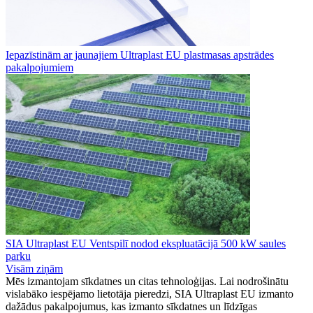
Iepazīstinām ar jaunajiem Ultraplast EU plastmasas apstrādes
pakalpojumiem
SIA Ultraplast EU Ventspilī nodod ekspluatācijā 500 kW saules
parku
Visām ziņām
Mēs izmantojam sīkdatnes un citas tehnoloģijas. Lai nodrošinātu
vislabāko iespējamo lietotāja pieredzi, SIA Ultraplast EU izmanto
dažādus pakalpojumus, kas izmanto sīkdatnes un līdzīgas