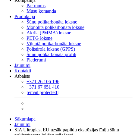
Kompānija
Par mums
Mūsu komanda
Produkcija
Šūnu polikarbonāta loksne
Monolīta polikarbonāta loksne
Akrila (PMMA) loksne
PETG loksne
Viļņotā polikarbonāta loksne
Polistirola loksne (GPPS)
Šūnu polikarbonāta profili
Piederumi
Jaunumi
Kontakti
Atbalsts
+371 26 106 196
+371 67 651 410
[email protected]
Sākumlapa
Jaunumi
SIA Ultraplast EU uzsāk papildu ekstrūzijas līniju šūnu