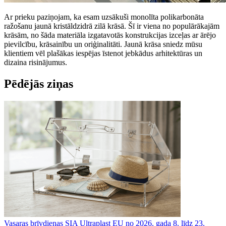
Ar prieku paziņojam, ka esam uzsākuši monolīta polikarbonāta
ražošanu jaunā kristāldzidrā zilā krāsā. Šī ir viena no populārākajām
krāsām, no šāda materiāla izgatavotās konstrukcijas izceļas ar ārējo
pievilcību, krāsainību un oriģinalitāti. Jaunā krāsa sniedz mūsu
klientiem vēl plašākas iespējas īstenot jebkādus arhitektūras un
dizaina risinājumus.
Pēdējās ziņas
Vasaras brīvdienas SIA Ultraplast EU no 2026. gada 8. līdz 23.