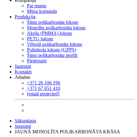
Kompānija
Par mums
Mūsu komanda
Produkcija
Šūnu polikarbonāta loksne
Monolīta polikarbonāta loksne
Akrila (PMMA) loksne
PETG loksne
Viļņotā polikarbonāta loksne
Polistirola loksne (GPPS)
Šūnu polikarbonāta profili
Piederumi
Jaunumi
Kontakti
Atbalsts
+371 26 106 196
+371 67 651 410
[email protected]
Sākumlapa
Jaunumi
JAUNĀ MONOLĪTA POLIKARBONĀTA KRĀSA