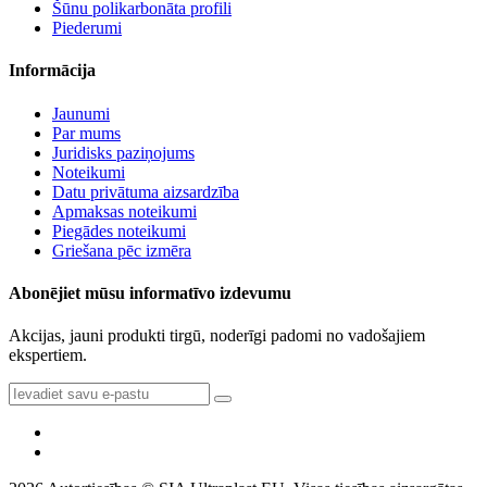
Šūnu polikarbonāta profili
Piederumi
Informācija
Jaunumi
Par mums
Juridisks paziņojums
Noteikumi
Datu privātuma aizsardzība
Apmaksas noteikumi
Piegādes noteikumi
Griešana pēc izmēra
Abonējiet mūsu informatīvo izdevumu
Akcijas, jauni produkti tirgū, noderīgi padomi no vadošajiem
ekspertiem.