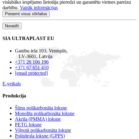
vislabāko iespējamo lietotāja pieredzi un garantētu vietnes pareizu
darbību.
Vairāk informācijas
Pieņemt visus sīkfailus
Noraidīt
SIA ULTRAPLAST EU
Ganibu iela 103, Ventspils,
LV-3601, Latvija
+371 26 106 196
+371 67 651 410
[email protected]
E-veikals
Produkcija
Šūnu polikarbonāta loksne
Monolīta polikarbonāta loksne
Akrila (PMMA) loksne
PETG loksne
Viļņotā polikarbonāta loksne
Polistirola loksne (GPPS)