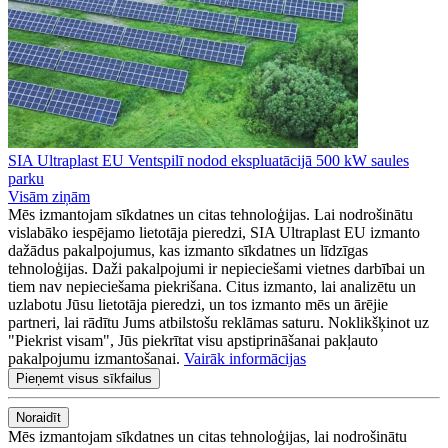
SIA Ultraplast EU Ventspilī nodod ekspluatācijā 500 kW saules
parku
Visām ziņām
Mēs izmantojam sīkdatnes un citas tehnoloģijas. Lai nodrošinātu
vislabāko iespējamo lietotāja pieredzi, SIA Ultraplast EU izmanto
dažādus pakalpojumus, kas izmanto sīkdatnes un līdzīgas
tehnoloģijas. Daži pakalpojumi ir nepieciešami vietnes darbībai un
tiem nav nepieciešama piekrišana. Citus izmanto, lai analizētu un
uzlabotu Jūsu lietotāja pieredzi, un tos izmanto mēs un ārējie
partneri, lai rādītu Jums atbilstošu reklāmas saturu. Noklikšķinot uz
"Piekrist visam", Jūs piekrītat visu apstiprināšanai pakļauto
pakalpojumu izmantošanai.
Vairāk informācijas
Pieņemt visus sīkfailus
Noraidīt
Mēs izmantojam sīkdatnes un citas tehnoloģijas, lai nodrošinātu