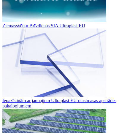
Ziemassvētku Brīvdienas SIA Ultraplast EU
Iepazīstinām ar jaunajiem Ultraplast EU plastmasas apstrādes
pakalpojumiem