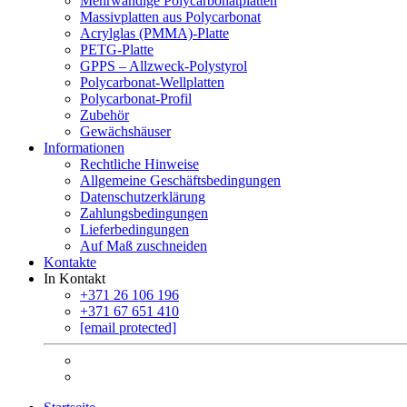
Mehrwandige Polycarbonatplatten
Massivplatten aus Polycarbonat
Acrylglas (PMMA)-Platte
PETG-Platte
GPPS – Allzweck-Polystyrol
Polycarbonat-Wellplatten
Polycarbonat-Profil
Zubehör
Gewächshäuser
Informationen
Rechtliche Hinweise
Allgemeine Geschäftsbedingungen
Datenschutzerklärung
Zahlungsbedingungen
Lieferbedingungen
Auf Maß zuschneiden
Kontakte
In Kontakt
+371 26 106 196
+371 67 651 410
[email protected]