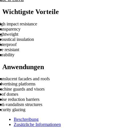
Wichtigste Vorteile
gh impact resistance
ransparency
ightweight
oustical insulation
aterproof
re resistant
rability
Anwendungen
anslucent facades and roofs
dvertising platforms
achine guards and visors
oof domes
ise reduction barriers
ti-vandalism structures
curity glazing
Beschreibung
Zusätzliche Informationen