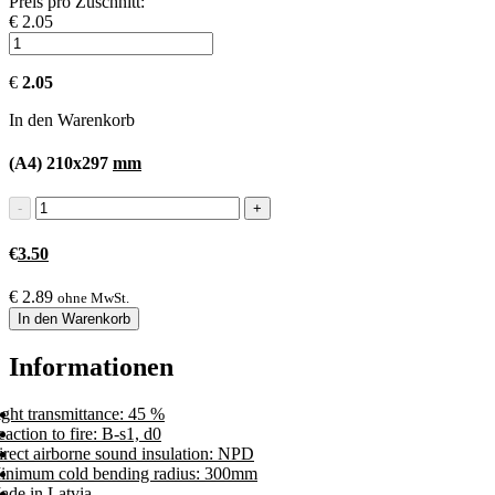
Preis pro Zuschnitt:
€ 2.05
€
2.05
In den Warenkorb
(A4) 210x297
mm
€
3.50
€
2.89
ohne MwSt.
In den Warenkorb
Informationen
ght transmittance: 45 %
action to fire: B-s1, d0
irect airborne sound insulation: NPD
inimum cold bending radius: 300mm
ade in Latvia