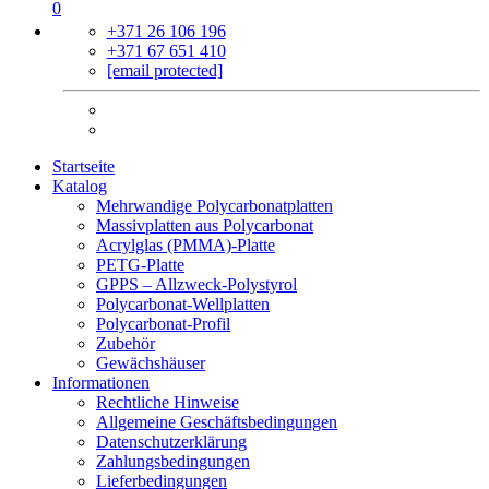
0
+371 26 106 196
+371 67 651 410
[email protected]
Startseite
Katalog
Mehrwandige Polycarbonatplatten
Massivplatten aus Polycarbonat
Acrylglas (PMMA)-Platte
PETG-Platte
GPPS – Allzweck-Polystyrol
Polycarbonat-Wellplatten
Polycarbonat-Profil
Zubehör
Gewächshäuser
Informationen
Rechtliche Hinweise
Allgemeine Geschäftsbedingungen
Datenschutzerklärung
Zahlungsbedingungen
Lieferbedingungen