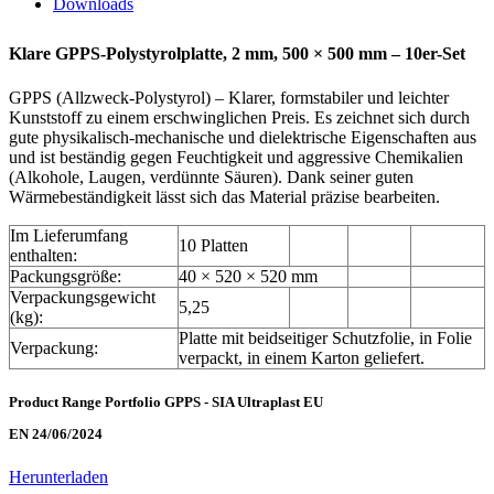
Downloads
Klare GPPS-Polystyrolplatte, 2 mm, 500 × 500 mm – 10er-Set
GPPS (Allzweck-Polystyrol) – Klarer, formstabiler und leichter
Kunststoff zu einem erschwinglichen Preis. Es zeichnet sich durch
gute physikalisch-mechanische und dielektrische Eigenschaften aus
und ist beständig gegen Feuchtigkeit und aggressive Chemikalien
(Alkohole, Laugen, verdünnte Säuren). Dank seiner guten
Wärmebeständigkeit lässt sich das Material präzise bearbeiten.
Im Lieferumfang
10 Platten
enthalten:
Packungsgröße:
40 × 520 × 520 mm
Verpackungsgewicht
5,25
(kg):
Platte mit beidseitiger Schutzfolie, in Folie
Verpackung:
verpackt, in einem Karton geliefert.
Product Range Portfolio GPPS - SIA Ultraplast EU
EN 24/06/2024
Herunterladen