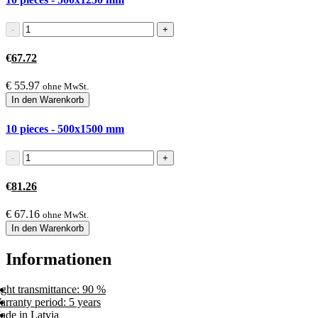
€
67.72
€
55.97
ohne MwSt.
In den Warenkorb
10 pieces - 500x1500
mm
€
81.26
€
67.16
ohne MwSt.
In den Warenkorb
Informationen
ght transmittance: 90 %
rranty period: 5 years
ade in Latvia