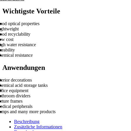
Wichtigste Vorteile
od optical properties
ightweight
od recyclability
ow cost
gh water resistance
rability
hemical resistance
Anwendungen
terior decorations
hemical acid storage tanks
ffice equipment
athroom dividers
cture frames
edical peripherals
amps and many more products
Beschreibung
Zusätzliche Informationen