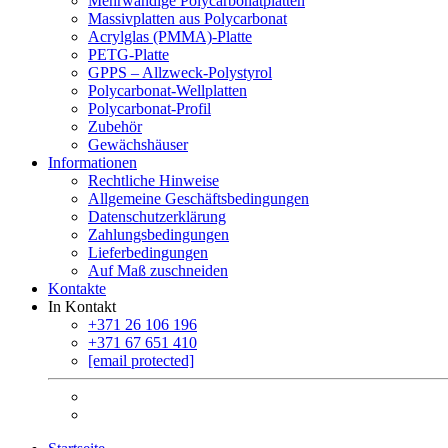
Mehrwandige Polycarbonatplatten
Massivplatten aus Polycarbonat
Acrylglas (PMMA)-Platte
PETG-Platte
GPPS – Allzweck-Polystyrol
Polycarbonat-Wellplatten
Polycarbonat-Profil
Zubehör
Gewächshäuser
Informationen
Rechtliche Hinweise
Allgemeine Geschäftsbedingungen
Datenschutzerklärung
Zahlungsbedingungen
Lieferbedingungen
Auf Maß zuschneiden
Kontakte
In Kontakt
+371 26 106 196
+371 67 651 410
[email protected]