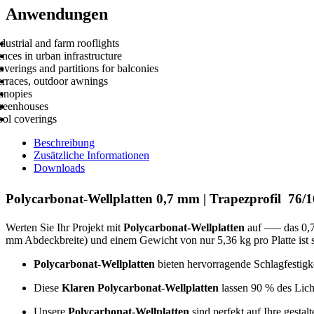
Anwendungen
dustrial and farm rooflights
nces in urban infrastructure
verings and partitions for balconies
erraces, outdoor awnings
anopies
reenhouses
ool coverings
Beschreibung
Zusätzliche Informationen
Downloads
Polycarbonat-Wellplatten 0,7 mm | Trapezprofil 76/1
Werten Sie Ihr Projekt mit
Polycarbonat-Wellplatten
auf –— das 0,7 
mm Abdeckbreite) und einem Gewicht von nur 5,36 kg pro Platte ist 
Polycarbonat-Wellplatten
bieten hervorragende Schlagfestigk
Diese
Klaren Polycarbonat-Wellplatten
lassen 90 % des Licht
Unsere
Polycarbonat-Wellplatten
sind perfekt auf Ihre gest