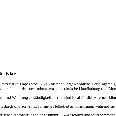
6 | Klar
mm starke Trapezprofil 76/16 bietet außergewöhnliche Leistungsfähigk
sie’leicht und dennoch robust, was eine einfache Handhabung und Mon
eit und Witterungsbeständigkeit — und sind ideal für die extremen kl
s durch und sorgen so für mehr Helligkeit im Innenraum, während sie gle
alterischen Anforderungen abgestimmt, UV-geschützt und feuerhemmend 