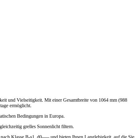
eit und Vielseitigkeit. Mit einer Gesamtbreite von 1064 mm (988
tage ermöglicht.
imatischen Bedingungen in Europa.
ichzeitig grelles Sonnenlicht filtern.
nach Klasse B-s1, d0—– und bieten Ihnen Langlebigkeit, auf die Sie