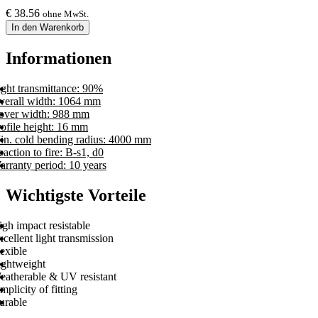
€
38.56
ohne MwSt.
In den Warenkorb
Informationen
ight transmittance: 90%
verall width: 1064 mm
over width: 988 mm
rofile height: 16 mm
in. cold bending radius: 4000 mm
action to fire: B-s1, d0
arranty period: 10 years
Wichtigste Vorteile
gh impact resistable
cellent light transmission
exible
ightweight
eatherable & UV resistant
mplicity of fitting
urable