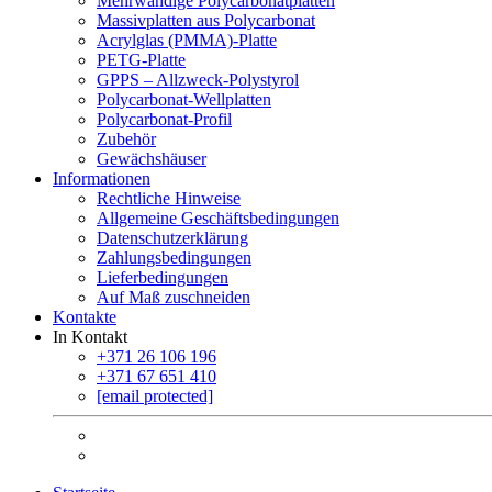
Mehrwandige Polycarbonatplatten
Massivplatten aus Polycarbonat
Acrylglas (PMMA)-Platte
PETG-Platte
GPPS – Allzweck-Polystyrol
Polycarbonat-Wellplatten
Polycarbonat-Profil
Zubehör
Gewächshäuser
Informationen
Rechtliche Hinweise
Allgemeine Geschäftsbedingungen
Datenschutzerklärung
Zahlungsbedingungen
Lieferbedingungen
Auf Maß zuschneiden
Kontakte
In Kontakt
+371 26 106 196
+371 67 651 410
[email protected]